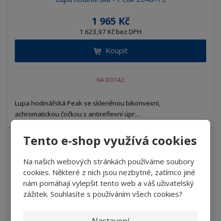
1 965 Kč
1 623,97 Kč bez DPH
Koupit
NA DOTAZ
Lupa hodinářská Peak se skleněnou bikonvexní,
achromatickou čočkou s antireflexní úpr...
Tento e-shop využívá cookies
Na našich webových stránkách používáme soubory
Lupa hodinářská - Peak 2048-3
cookies. Některé z nich jsou nezbytné, zatímco jiné
1 118 Kč
nám pomáhají vylepšit tento web a váš uživatelský
zážitek. Souhlasíte s používáním všech cookies?
923,97 Kč bez DPH
Koupit
Nastavení