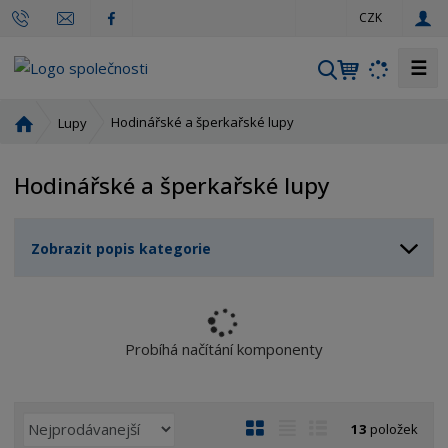
c
CZK
z
☰
V
y
h
Ú
Hodinářské a šperkařské lupy
Lupy
l
v
o
e
Hodinářské a šperkařské lupy
d
d
n
a
í
t
Zobrazit popis kategorie
s
t
r
a
n
Probíhá načítání komponenty
a
Ř
O
T
Ř
13
položek
a