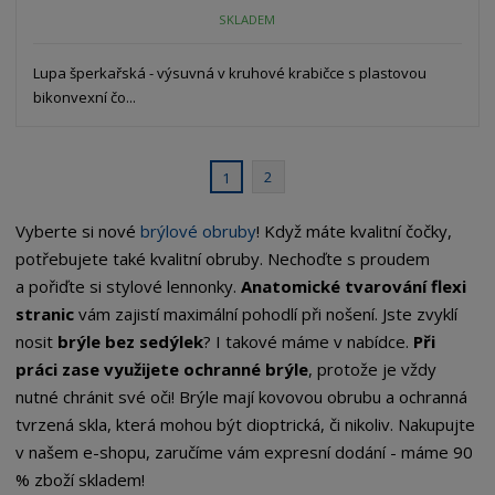
SKLADEM
Lupa šperkařská - výsuvná v kruhové krabičce s plastovou
bikonvexní čo...
2
1
Vyberte si nové
brýlové obruby
! Když máte kvalitní čočky,
potřebujete také kvalitní obruby. Nechoďte s proudem
a pořiďte si stylové lennonky.
Anatomické tvarování flexi
stranic
vám zajistí maximální pohodlí při nošení. Jste zvyklí
nosit
brýle bez sedýlek
? I takové máme v nabídce.
Při
práci zase využijete ochranné brýle
, protože je vždy
nutné chránit své oči! Brýle mají kovovou obrubu a ochranná
tvrzená skla, která mohou být dioptrická, či nikoliv. Nakupujte
v našem e-shopu, zaručíme vám expresní dodání - máme 90
% zboží skladem!