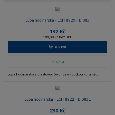
b
a
á
z
r
b
d
e
á
u
k
n
z
l
o
Lupa hodinářská - LCH 8920 - D 083
í
k
k
v
p
132 Kč
o
o
ý
r
109,09 Kč bez DPH
o
v
v
v
d
ý
ý
ý
Koupit
u
v
v
p
k
ý
ý
i
t
SKLADEM
p
p
s
ů
i
i
Lupa hodinářská s plastovou bikonvexní čočkou - průmě...
s
s
Lupa hodinářská - LCH 8922 - D 083E
230 Kč