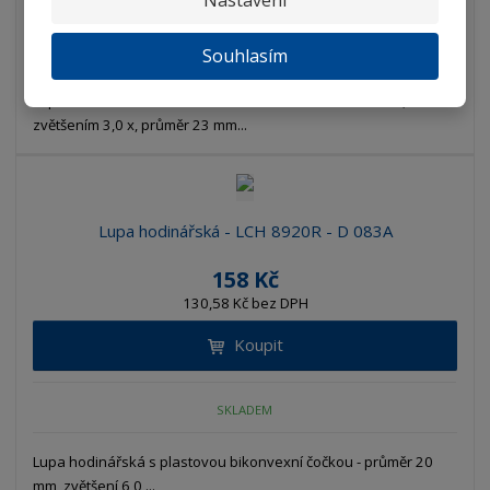
SKLADEM
Souhlasím
Lupa hodinářská Peak se skleněnou bikonvexní čočkou, se
zvětšením 3,0 x, průměr 23 mm...
Lupa hodinářská - LCH 8920R - D 083A
158 Kč
130,58 Kč bez DPH
Koupit
SKLADEM
Lupa hodinářská s plastovou bikonvexní čočkou - průměr 20
mm, zvětšení 6,0 ...