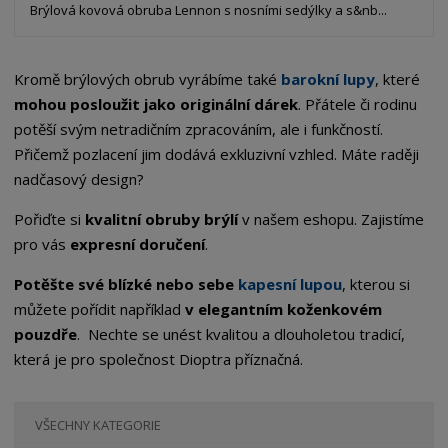
Brýlová kovová obruba Lennon s nosními sedýlky a s&nb...
Kromě brýlových obrub vyrábíme také
barokní lupy
, které
mohou posloužit jako originální dárek
. Přátele či rodinu
potěší svým netradičním zpracováním, ale i funkčností.
Přičemž pozlacení jim dodává exkluzivní vzhled. Máte raději
nadčasový design?
Pořiďte si
kvalitní obruby brýlí
v našem eshopu. Zajistíme
pro vás
expresní doručení
.
Potěšte své blízké nebo sebe
kapesní lupou
, kterou si
můžete pořídit například
v elegantním koženkovém
pouzdře
. Nechte se unést kvalitou a dlouholetou tradicí,
která je pro společnost Dioptra příznačná.
VŠECHNY KATEGORIE