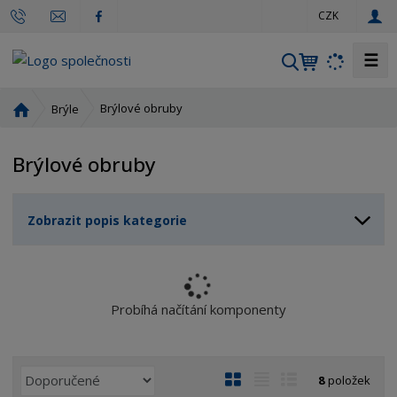
c
CZK
z
☰
V
y
h
Ú
Brýlové obruby
Brýle
l
v
o
e
Brýlové obruby
d
d
n
a
í
t
Zobrazit popis kategorie
s
t
r
a
n
Probíhá načítání komponenty
a
Ř
O
T
Ř
8
položek
a