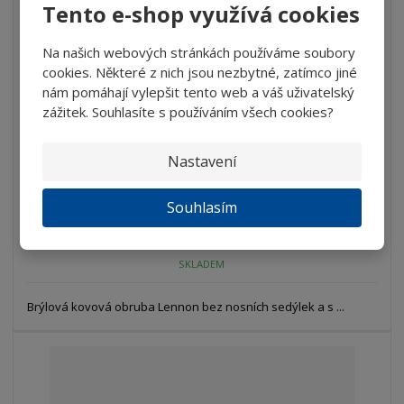
Tento e-shop využívá cookies
Na našich webových stránkách používáme soubory
cookies. Některé z nich jsou nezbytné, zatímco jiné
nám pomáhají vylepšit tento web a váš uživatelský
zážitek. Souhlasíte s používáním všech cookies?
Brýlová obruba Lennon - OL/G/42-26-F140 ...
752 Kč
Nastavení
671,43 Kč bez DPH
Souhlasím
Koupit
SKLADEM
Brýlová kovová obruba Lennon bez nosních sedýlek a s ...