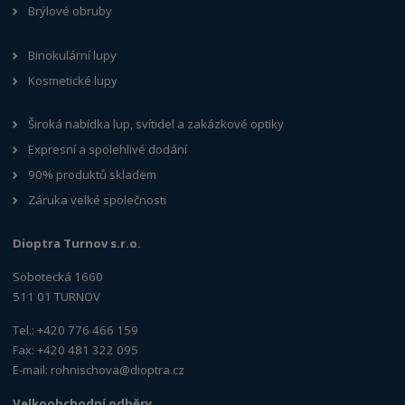
Brýlové obruby
Binokulární lupy
Kosmetické lupy
Široká nabídka lup, svítidel a zakázkové optiky
Expresní a spolehlivé dodání
90% produktů skladem
Záruka velké společnosti
Dioptra Turnov s.r.o.
Sobotecká 1660
511 01 TURNOV
Tel.: +420 776 466 159
Fax: +420 481 322 095
E-mail:
rohnischova@dioptra.cz
Velkoobchodní odběry