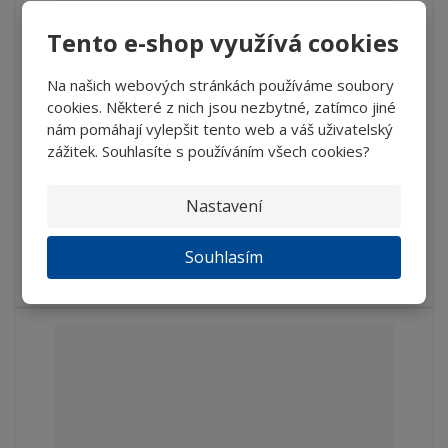
Tento e-shop využívá cookies
Lupa s kovovou rukojetí - LA 45KZ-8,0 - ...
Na našich webových stránkách používáme soubory
cookies. Některé z nich jsou nezbytné, zatímco jiné
851 Kč
nám pomáhají vylepšit tento web a váš uživatelský
703,31 Kč bez DPH
zážitek. Souhlasíte s používáním všech cookies?
Koupit
Nastavení
SKLADEM
Souhlasím
Lupa se skleněnou asférickou čočkou - průměr 45 mm, ...