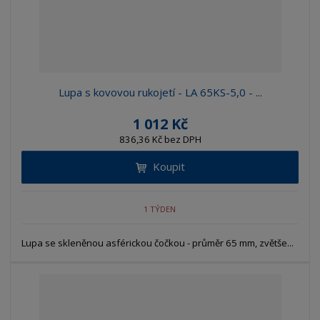
Lupa s kovovou rukojetí - LA 65KS-5,0 - ...
1 012 Kč
836,36 Kč bez DPH
Koupit
1 TÝDEN
Lupa se skleněnou asférickou čočkou - průměr 65 mm, zvětše...