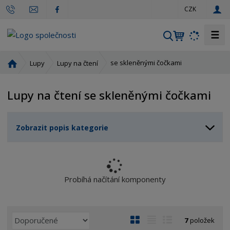
c
CZK
z
☰
V
y
h
Ú
se skleněnými čočkami
Lupy
Lupy na čtení
l
v
o
e
Lupy na čtení se skleněnými čočkami
d
d
n
a
í
t
Zobrazit popis kategorie
s
t
r
a
n
Probíhá načítání komponenty
a
Ř
O
T
Ř
7
položek
a