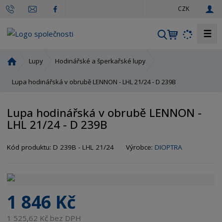
c
CZK
z
☰
V
y
h
Ú
Lupy
Hodinářské a šperkařské lupy
l
v
o
Lupa hodinářská v obrubě LENNON - LHL 21/24 - D 239B
e
d
d
n
a
Lupa hodinářská v obrubě LENNON -
í
t
LHL 21/24 - D 239B
s
t
r
Kód produktu:
D 239B - LHL 21/24
Výrobce:
DIOPTRA
a
n
a
1 846 Kč
1 525,62 Kč bez DPH