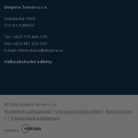
Dioptra Turnov s.r.o.
Sobotecká 1660
511 01 TURNOV
Tel.: +420 776 466 159
Fax: +420 481 322 095
E-mail:
rohnischova@dioptra.cz
Velkoobchodní odběry
© 2026, Dioptra Turnov s.r.o.
Prohlášení o přístupnosti
|
Ochrana osobních údajů
|
Mapa stránek
|
|
Vrácení zboží a reklamace
E
B
VYROBILA
R
Á