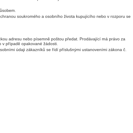
působem.
s ochranou soukromého a osobního života kupujícího nebo v rozporu se
nickou adresu nebo písemně poštou předat. Prodávající má právo za
o v případě opakované žádosti.
sobními údaji zákazníků se řídí příslušnými ustanoveními zákona č.