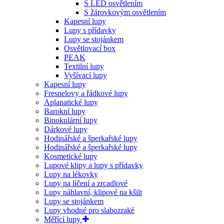
S LED osvětlením
S žárovkovým osvětlením
Kapesní lupy
Lupy s přídavky
Lupy se stojánkem
Osvětlovací box
PEAK
Textilní lupy
Vyšívací lupy
Kapesní lupy
Fresnelovy a řádkové lupy
Aplanatické lupy
Barokní lupy
Binokulární lupy
Dárkové lupy
Hodinářské a šperkařské lupy
Hodinářské a šperkařské lupy
Kosmetické lupy
Lupové klipy a lupy s přídavky
Lupy na lékovky
Lupy na líčení a zrcadlové
Lupy náhlavní, klipové na kšilt
Lupy se stojánkem
Lupy vhodné pro slabozraké
Měřící lupy