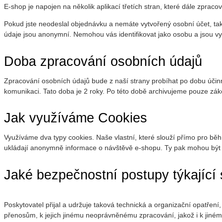
E-shop je napojen na několik aplikací třetích stran, které dále zprac
Pokud jste neodeslal objednávku a nemáte vytvořený osobní účet, tak 
údaje jsou anonymní. Nemohou vás identifikovat jako osobu a jsou vyu
Doba zpracování osobních údajů
Zpracování osobních údajů bude z naší strany probíhat po dobu úči
komunikaci. Tato doba je 2 roky. Po této době archivujeme pouze z
Jak využíváme Cookies
Využíváme dva typy cookies. Naše vlastní, které slouží přímo pro bě
ukládají anonymně informace o návštěvě e-shopu. Ty pak mohou být 
Jaké bezpečnostní postupy týkajíc
Poskytovatel přijal a udržuje taková technická a organizační opatře
přenosům, k jejich jinému neoprávněnému zpracování, jakož i k jiném