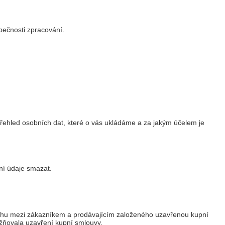
pečnosti zpracování.
řehled osobních dat, které o vás ukládáme a za jakým účelem je
ní údaje smazat.
tahu mezi zákazníkem a prodávajícím založeného uzavřenou kupní
žňovala uzavření kupní smlouvy.