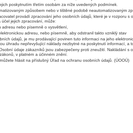
jejich poskytnutím třetím osobám za níže uvedených podmínek.
tomatizovaným způsobem nebo v tištěné podobě neautomatizovaným z
racovatel provádí zpracování jeho osobních údajů, které je v rozporu 
účel jejich zpracování, může:
u adresu nebo písemně o vysvětlení,
elektronickou adresu, nebo písemně, aby odstranil takto vzniklý stav
bních údajů, je mu prodávající povinen tuto informaci na jeho elektro
ou úhradu nepřevyšující náklady nezbytné na poskytnutí informací, a t
sobní údaje zákazníků jsou zabezpečeny proti zneužití. Nakládání s o
zákonů, v platném a účinném znění.
 můžete hlásit na příslušný Úřad na ochranu osobních údajů. (ÚOOÚ)