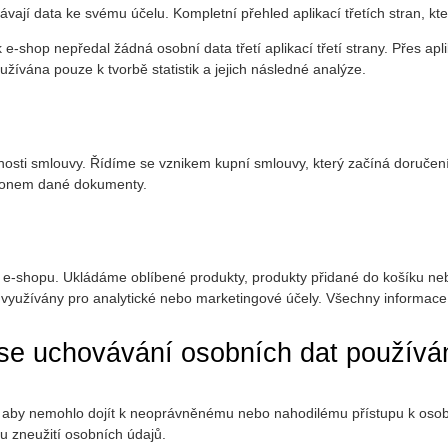
ovávají data ke svému účelu. Kompletní přehled aplikací třetích stran, 
e-shop nepředal žádná osobní data třetí aplikací třetí strany. Přes ap
žívána pouze k tvorbě statistik a jejich následné analýze.
nnosti smlouvy. Řídíme se vznikem kupní smlouvy, který začíná doruč
ákonem dané dokumenty.
h e-shopu. Ukládáme oblíbené produkty, produkty přidané do košíku neb
využívány pro analytické nebo marketingové účely. Všechny informace
í se uchovávání osobních dat použív
ní, aby nemohlo dojít k neoprávněnému nebo nahodilému přístupu k osob
u zneužití osobních údajů.