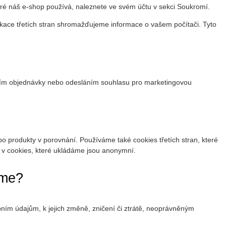
které náš e-shop používá, naleznete ve svém účtu v sekci Soukromí.
likace třetích stran shromažďujeme informace o vašem počítači. Tyto
ením objednávky nebo odesláním souhlasu pro marketingovou
o produkty v porovnání. Používáme také cookies třetích stran, které
 v cookies, které ukládáme jsou anonymní.
áme?
ním údajům, k jejich změně, zničení či ztrátě, neoprávněným