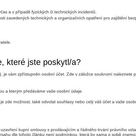
as a v případě fyzických či technických incidentů.
sti zavedených technických a organizačních opatření pro zajištění bez
atele.
 které jste poskytl/a?
), je vám zpřístupněn osobní účet. Zde v záložce soukromí naleznete p
hopu a kterým předáváme vaše osobní údaje.
je zde možnost, také odvolat souhlasy nebo celý váš účet a vaše osob
 uzavření kupní smlouvy s prodávajícím a řádného trvání právního vz
zsahu dle tohoto článku není podmínkou, která by sama o sobě znemo