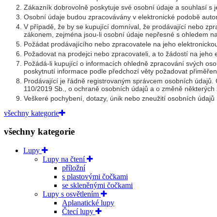
Zákazník dobrovolně poskytuje své osobní údaje a souhlasí s 
Osobní údaje budou zpracovávány v elektronické podobě au
V případě, že by se kupující domníval, že prodávající nebo zp
zákonem, zejména jsou-li osobní údaje nepřesné s ohledem na 
Požádat prodávajícího nebo zpracovatele na jeho elektronicko
Požadovat na prodejci nebo zpracovateli, a to žádostí na jeho 
Požádá-li kupující o informacích ohledně zpracování svých oso
poskytnutí informace podle předchozí věty požadovat přiměřen
Prodávající je řádně registrovaným správcem osobních údajů. O
110/2019
Sb., o ochraně osobních údajů a o změně některých 
Veškeré pochybení, dotazy, únik nebo zneužití osobních údajů
všechny kategorie
všechny kategorie
Lupy
Lupy na čtení
příložní
s plastovými čočkami
se skleněnými čočkami
Lupy s osvětlením
Aplanatické lupy
Čtecí lupy