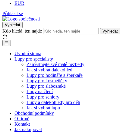
EUR
Přihlásit se
Vyhledat
Kdo hledá, ten najde
Vyhledat
☰
Úvodní strana
Lupy pro specialisty
Zaměstnejte své malé nezbedy
Jak si vybrat dalekohled
Lupy pro hodináře a šperkaře
Lupy pro kosmetičky
Lupy pro slabozraké
Lupy na čtení
Lupy pro seniory
Lupy a dalekohledy pro děti
Jak si vybrat lupu
Obchodní podmínky
O firmě
Kontakt
Jak nakupovat