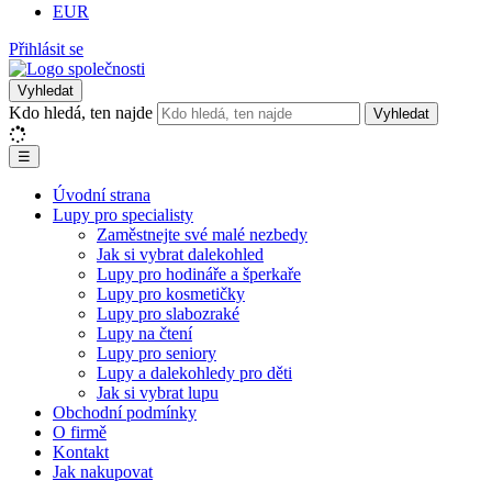
EUR
Přihlásit se
Vyhledat
Kdo hledá, ten najde
Vyhledat
☰
Úvodní strana
Lupy pro specialisty
Zaměstnejte své malé nezbedy
Jak si vybrat dalekohled
Lupy pro hodináře a šperkaře
Lupy pro kosmetičky
Lupy pro slabozraké
Lupy na čtení
Lupy pro seniory
Lupy a dalekohledy pro děti
Jak si vybrat lupu
Obchodní podmínky
O firmě
Kontakt
Jak nakupovat