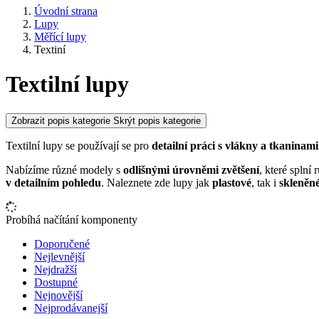
Úvodní strana
Lupy
Měřící lupy
Textiní
Textilní lupy
Zobrazit popis kategorie
Skrýt popis kategorie
Textilní lupy se používají se pro
detailní práci s vlákny a tkaninami
Nabízíme různé modely s
odlišnými úrovněmi zvětšení
, které splní
v detailním pohledu
. Naleznete zde lupy jak
plastové
, tak i
skleněn
Probíhá načítání komponenty
Doporučené
Nejlevnější
Nejdražší
Dostupné
Nejnovější
Nejprodávanejší