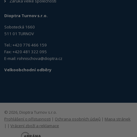
Záruka velké společnosti
Dioptra Turnov s.r.o.
Sobotecká 1660
511 01 TURNOV
Tel.: +420 776 466 159
Fax: +420 481 322 095
E-mail:
rohnischova@dioptra.cz
Velkoobchodní odběry
© 2026, Dioptra Turnov s.r.o.
Prohlášení o přístupnosti
|
Ochrana osobních údajů
|
Mapa stránek
|
|
Vrácení zboží a reklamace
E