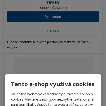
769 Kč
635,54 Kč bez DPH
Koupit
SKLADEM
Lupa aplanatická se dvěma plastovými čočkami - průměr 75
mm, zv...
Tento e-shop využívá cookies
Na našich webových stránkách používáme soubory
cookies. Některé z nich jsou nezbytné, zatímco jiné
nám pomáhají vylepšit tento web a váš uživatelský