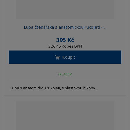
u
v
v
p
k
ý
ý
i
t
p
p
s
ů
i
i
Lupa čtenářská s anatomickou rukojetí - ...
s
s
395 Kč
326,45 Kč bez DPH
Koupit
SKLADEM
Lupa s anatomickou rukojetí, s plastovou bikonv...