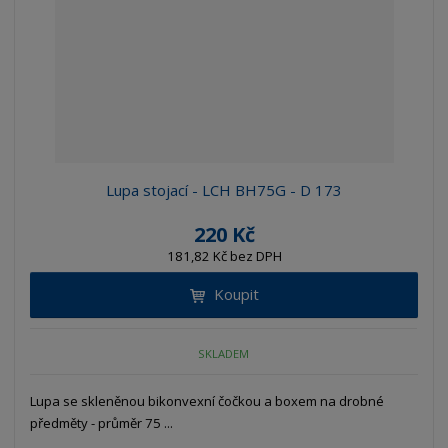
Lupa stojací - LCH BH75G - D 173
220 Kč
181,82 Kč bez DPH
Koupit
SKLADEM
Lupa se skleněnou bikonvexní čočkou a boxem na drobné
předměty - průměr 75 ...