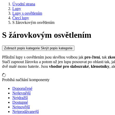
Úvodní strana
Lupy
Lupy s osvětlením
Čtecí lupy
S žárovkovým osvětlením
S žárovkovým osvětlením
Zobrazit popis kategorie
Skrýt popis kategorie
Příložní lupy s osvětlením jsou skvělou volbou jak
pro čtení
, tak
zko
Stačí zapnout žárovku a potom už jen lupu posouvat po oblasti tak, 
dvě malé mono baterie. Jsou
vhodné pro slabozraké
,
klenotníky
, al
Probíhá načítání komponenty
Doporučené
Nejlevnější
Nejdražší
Dostupné
Nejnovější
Nejprodávanejší