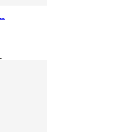
..
..