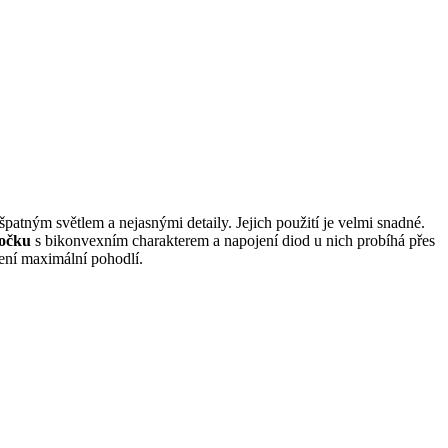
atným světlem a nejasnými detaily. Jejich použití je velmi snadné.
čočku
s bikonvexním charakterem a napojení diod u nich probíhá přes
čtení maximální pohodlí.