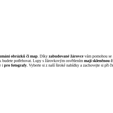
umání obrázků či map
. Díky
zabudované žárovce
vám pomohou se šp
jak budete potřebovat. Lupy s žárovkovým osvětlením
mají skleněnou 
e i
pro fotografy
. Vyberte si z naší široké nabídky a zachovejte si při 