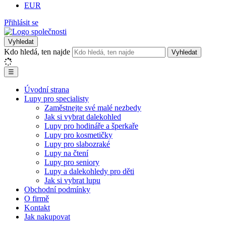
EUR
Přihlásit se
Vyhledat
Kdo hledá, ten najde
Vyhledat
☰
Úvodní strana
Lupy pro specialisty
Zaměstnejte své malé nezbedy
Jak si vybrat dalekohled
Lupy pro hodináře a šperkaře
Lupy pro kosmetičky
Lupy pro slabozraké
Lupy na čtení
Lupy pro seniory
Lupy a dalekohledy pro děti
Jak si vybrat lupu
Obchodní podmínky
O firmě
Kontakt
Jak nakupovat