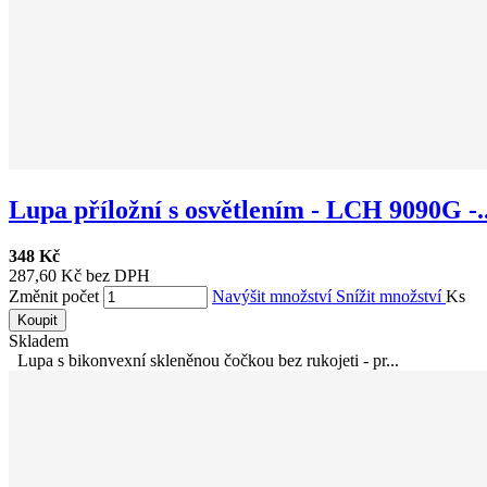
Lupa příložní s osvětlením - LCH 9090G -..
348 Kč
287,60 Kč bez DPH
Změnit počet
Navýšit množství
Snížit množství
Ks
Koupit
Skladem
Lupa s bikonvexní skleněnou čočkou bez rukojeti - pr...