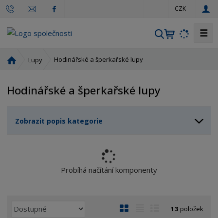
c
CZK
z
☰
V
y
h
Ú
Hodinářské a šperkařské lupy
Lupy
l
v
o
e
Hodinářské a šperkařské lupy
d
d
n
a
í
t
Zobrazit popis kategorie
s
t
r
a
n
Probíhá načítání komponenty
a
Ř
O
T
Ř
13
položek
a