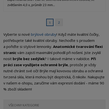
zvětšením 4,0 x, průměr 23 mm...
2
1
Vyberte si nové
brýlové obruby
! Když máte kvalitní čočky,
potřebujete také kvalitní obruby. Nechoďte s proudem
a pořiďte si stylové lennonky.
Anatomické tvarování flexi
stranic
vám zajistí maximální pohodlí při nošení. Jste zvyklí
nosit
brýle bez sedýlek
? I takové máme v nabídce.
Při
práci zase využijete ochranné brýle
, protože je vždy
nutné chránit své oči! Brýle mají kovovou obrubu a ochranná
tvrzená skla, která mohou být dioptrická, či nikoliv. Nakupujte
v našem e-shopu, zaručíme vám expresní dodání - máme 90
% zboží skladem!
VŠECHNY KATEGORIE