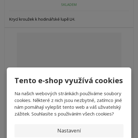
SKLADEM
Krycí kroužek k hodinářské lupě LH.
Tento e-shop využívá cookies
Na našich webových stránkách používáme soubory
cookies. Některé z nich jsou nezbytné, zatímco jiné
nám pomáhají vylepšit tento web a váš uživatelský
Lupa hodinářská - Peak 2048-12
zážitek. Souhlasíte s používáním všech cookies?
1 931 Kč
Nastavení
1 595,87 Kč bez DPH