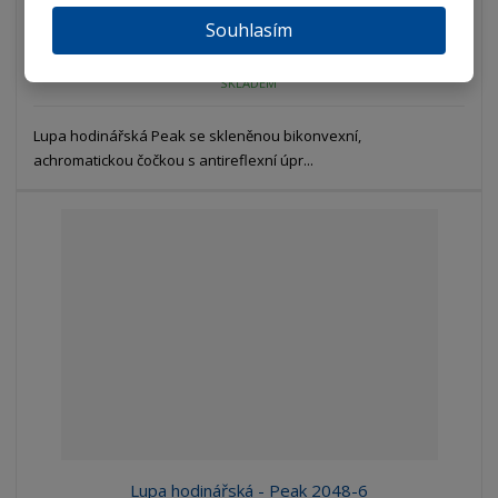
Koupit
Souhlasím
SKLADEM
Lupa hodinářská Peak se skleněnou bikonvexní,
achromatickou čočkou s antireflexní úpr...
Lupa hodinářská - Peak 2048-6