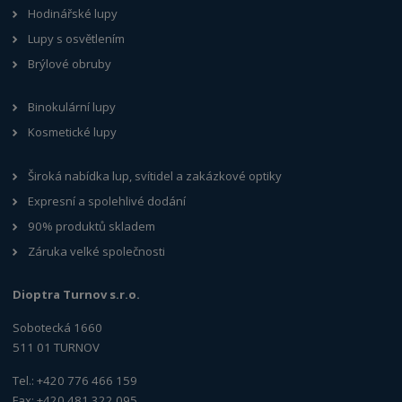
Hodinářské lupy
Lupy s osvětlením
Brýlové obruby
Binokulární lupy
Kosmetické lupy
Široká nabídka lup, svítidel a zakázkové optiky
Expresní a spolehlivé dodání
90% produktů skladem
Záruka velké společnosti
Dioptra Turnov s.r.o.
Sobotecká 1660
511 01 TURNOV
Tel.: +420 776 466 159
Fax: +420 481 322 095