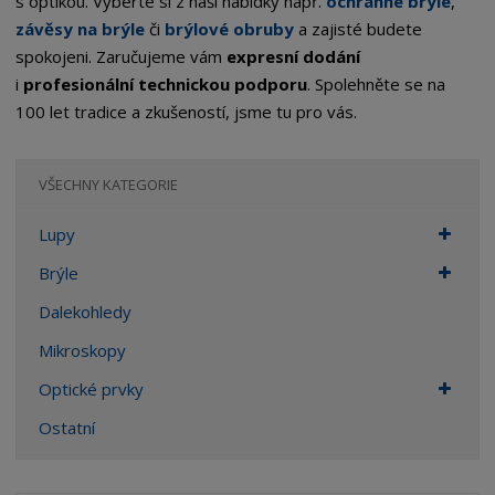
s optikou. Vyberte si z naší nabídky např.
ochranné brýle
,
závěsy na brýle
či
brýlové obruby
a zajisté budete
spokojeni. Zaručujeme vám
expresní dodání
i
profesionální
technickou podporu
. Spolehněte se na
100 let tradice a zkušeností, jsme tu pro vás.
VŠECHNY KATEGORIE
Lupy
Brýle
Dalekohledy
Mikroskopy
Optické prvky
Ostatní