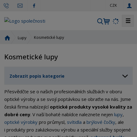
c
CZK
z
☰
V
y
h
Ú
Kosmetické lupy
Lupy
l
v
o
e
Kosmetické lupy
d
d
n
a
í
t
Zobrazit popis kategorie
s
t
r
Přesvědčte se o našich profesionálních službách v oboru
a
optické výroby a se svojí poptávkou se obraťte na nás. Jsme
n
česká firma nabízející
optické produkty vysoké kvality
za
a
dobré ceny
. V naší bohaté nabídce naleznete nejen
lupy
,
optické výrobky
pro průmysl,
svítidla
a
brýlové čočky
, ale
i produkty pro zakázkovou výrobu a speciální služby spojené