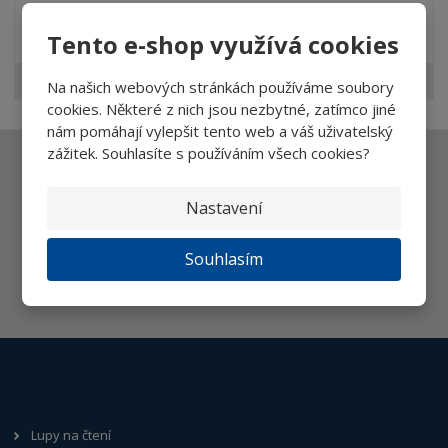
Akční nabídky
Tento e-shop využívá cookies
Doporučujeme
Na našich webových stránkách používáme soubory
cookies. Některé z nich jsou nezbytné, zatímco jiné
nám pomáhají vylepšit tento web a váš uživatelský
zážitek. Souhlasíte s používáním všech cookies?
Ať vám nic neunikne
Nastavení
Souhlasím
Přihlásit
Souhlasím se
zpracováním osobních údajů
.
Lupy na čtení