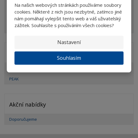
Mikroskopy
Na našich webových stránkách používáme soubory
cookies. Některé z nich jsou nezbytné, zatímco jiné
Optické prvky
nám pomáhají vylepšit tento web a váš uživatelský
Ostatní
zážitek. Souhlasíte s používáním všech cookies?
Nastavení
Značka
Souhlasím
DIOPTRA
PEAK
Akční nabídky
Doporučujeme