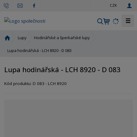
c
CZK
z
☰
V
y
h
Ú
Lupy
Hodinářské a šperkařské lupy
l
v
o
Lupa hodinářská - LCH 8920 - D 083
e
d
d
n
a
Lupa hodinářská - LCH 8920 - D 083
í
t
s
Kód produktu:
D 083 - LCH 8920
t
r
a
n
a