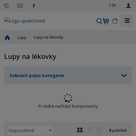
c
CZK
z
☰
V
y
h
Ú
Lupy na lékovky
Lupy
l
v
o
e
Lupy na lékovky
d
d
n
a
í
t
Zobrazit popis kategorie
s
t
r
a
n
Probíhá načítání komponenty
a
Ř
O
T
Ř
3
položek
a