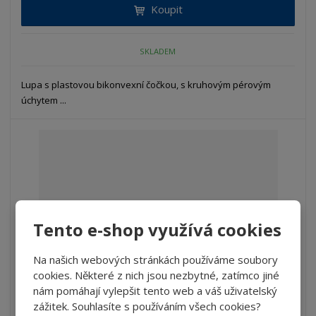
Koupit
SKLADEM
Lupa s plastovou bikonvexní čočkou, s kruhovým pérovým
úchytem ...
Tento e-shop využívá cookies
Na našich webových stránkách používáme soubory
cookies. Některé z nich jsou nezbytné, zatímco jiné
nám pomáhají vylepšit tento web a váš uživatelský
zážitek. Souhlasíte s používáním všech cookies?
Lupa na lékovky s LED osvětlením - LCH P...