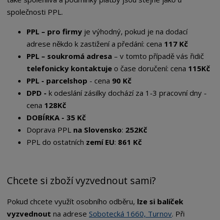
společnosti PPL.
PPL – pro firmy
je výhodný, pokud je na dodací
adrese někdo k zastižení a předání: cena
117 Kč
PPL – soukromá adresa
– v tomto případě vás řidič
telefonicky
kontaktuje
o čase doručení: cena
115Kč
PPL - parcelshop
- cena
90 Kč
DPD -
k odeslání zásilky dochází za 1-3 pracovní dny -
cena
128Kč
DOBÍRKA - 35 Kč
Doprava
PPL
na Slovensko
:
252Kč
PPL do ostatních
zemí EU
:
861 Kč
Chcete si zboží vyzvednout sami?
Pokud chcete využít osobního odběru,
lze si balíček
vyzvednout
na adrese
Sobotecká 1660, Turnov
. Při