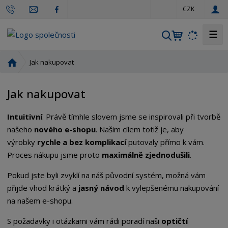
c
CZK
z
☰
V
y
h
Ú
Jak nakupovat
l
v
o
e
Jak nakupovat
d
d
n
a
Intuitivní
. Právě tímhle slovem jsme se inspirovali při tvorbě
í
t
s
našeho
nového e-shopu
. Našim cílem totiž je, aby
t
výrobky
rychle a bez komplikací
putovaly přímo k vám.
r
Proces nákupu jsme proto
maximálně zjednodušili
.
a
n
Pokud jste byli zvyklí na náš původní systém, možná vám
a
přijde vhod krátký a
jasný návod
k vylepšenému nakupování
na našem e-shopu.
S požadavky i otázkami vám rádi poradí naši
optičtí