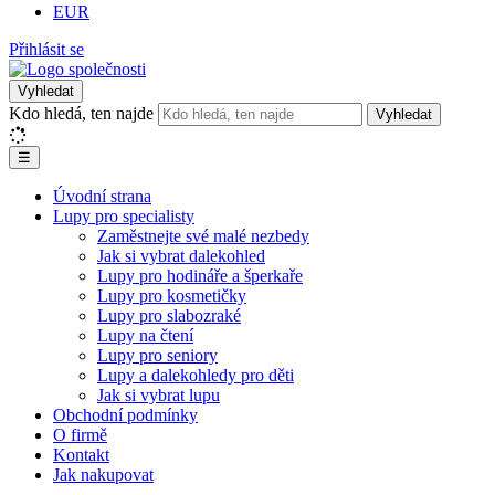
EUR
Přihlásit se
Vyhledat
Kdo hledá, ten najde
Vyhledat
☰
Úvodní strana
Lupy pro specialisty
Zaměstnejte své malé nezbedy
Jak si vybrat dalekohled
Lupy pro hodináře a šperkaře
Lupy pro kosmetičky
Lupy pro slabozraké
Lupy na čtení
Lupy pro seniory
Lupy a dalekohledy pro děti
Jak si vybrat lupu
Obchodní podmínky
O firmě
Kontakt
Jak nakupovat