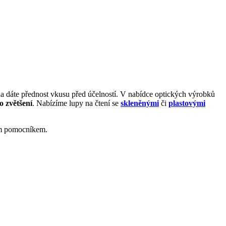
zda dáte přednost vkusu před účelností. V nabídce optických výrobků
 zvětšení
. Nabízíme lupy na čtení se
skleněnými
či
plastovými
ním pomocníkem.