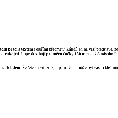
dní práci s textem
i dalšími předměty. Záleží jen na vaší představě, 
nou
rukojetí
. Lupy dosahují
průměru čočky 130 mm
a až
8
násobného
me skladem
. Šetřete si svůj zrak, lupa na čtení může být vaším ideál