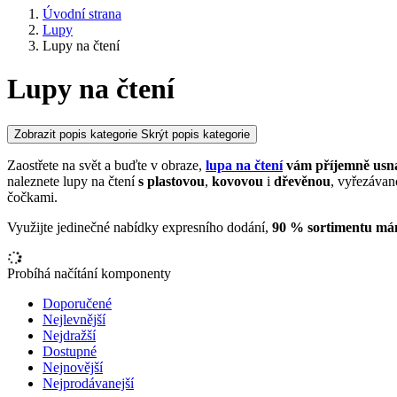
Úvodní strana
Lupy
Lupy na čtení
Lupy na čtení
Zobrazit popis kategorie
Skrýt popis kategorie
Zaostřete na svět a buďte v obraze,
lupa na čtení
vám příjemně usna
naleznete lupy na čtení
s plastovou
,
kovovou
i
dřevěnou
, vyřezáva
čočkami.
Využijte jedinečné nabídky expresního dodání,
90 % sortimentu má
Probíhá načítání komponenty
Doporučené
Nejlevnější
Nejdražší
Dostupné
Nejnovější
Nejprodávanejší