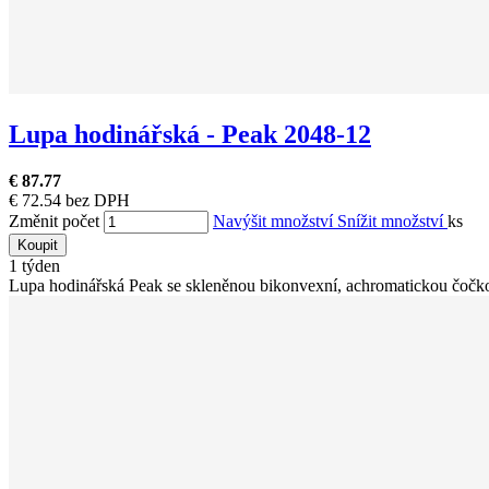
Lupa hodinářská - Peak 2048-12
€ 87.77
€ 72.54 bez DPH
Změnit počet
Navýšit množství
Snížit množství
ks
Koupit
1 týden
Lupa hodinářská Peak se skleněnou bikonvexní, achromatickou čočkou 