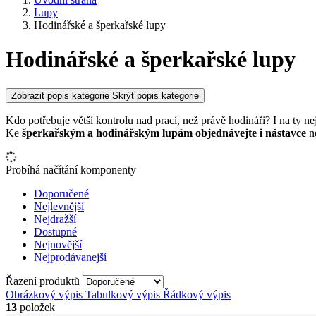
Lupy
Hodinářské a šperkařské lupy
Hodinářské a šperkařské lupy
Zobrazit popis kategorie
Skrýt popis kategorie
Kdo potřebuje větší kontrolu nad prací, než právě hodináři? I na ty n
Ke
šperkařským a hodinářským lupám objednávejte i nástavce
n
Probíhá načítání komponenty
Doporučené
Nejlevnější
Nejdražší
Dostupné
Nejnovější
Nejprodávanejší
Řazení produktů
Obrázkový výpis
Tabulkový výpis
Řádkový výpis
13
položek