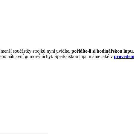
ejmenší součástky strojků nyní uvidíte,
pořídíte-li si hodinářskou lupu
ebo náhlavní gumový úchyt. Šperkařskou lupu máme také v
provedení