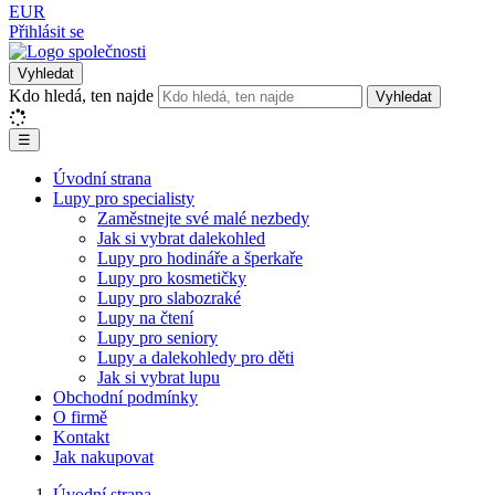
EUR
Přihlásit se
Vyhledat
Kdo hledá, ten najde
Vyhledat
☰
Úvodní strana
Lupy pro specialisty
Zaměstnejte své malé nezbedy
Jak si vybrat dalekohled
Lupy pro hodináře a šperkaře
Lupy pro kosmetičky
Lupy pro slabozraké
Lupy na čtení
Lupy pro seniory
Lupy a dalekohledy pro děti
Jak si vybrat lupu
Obchodní podmínky
O firmě
Kontakt
Jak nakupovat
Úvodní strana