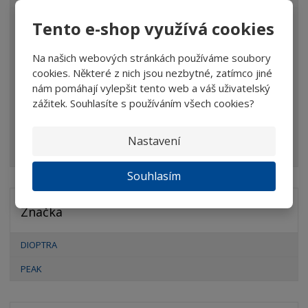
Tento e-shop využívá cookies
Lupy
Brýle
Na našich webových stránkách používáme soubory
cookies. Některé z nich jsou nezbytné, zatímco jiné
Dalekohledy
nám pomáhají vylepšit tento web a váš uživatelský
Mikroskopy
zážitek. Souhlasíte s používáním všech cookies?
Optické prvky
Nastavení
Ostatní
Souhlasím
Značka
DIOPTRA
PEAK