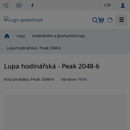
c
CZK
z
☰
V
y
h
Ú
Lupy
Hodinářské a šperkařské lupy
l
v
o
Lupa hodinářská - Peak 2048-6
e
d
d
n
a
Lupa hodinářská - Peak 2048-6
í
t
s
Kód produktu:
Peak 2048-6
Výrobce:
PEAK
t
r
a
n
a