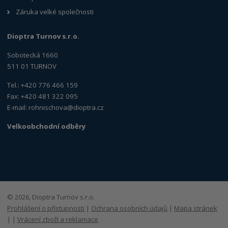
Záruka velké společnosti
Dioptra Turnov s.r.o.
Sobotecká 1660
511 01 TURNOV
Tel.: +420 776 466 159
Fax: +420 481 322 095
E-mail:
rohnischova@dioptra.cz
Velkoobchodní odběry
© 2026, Dioptra Turnov s.r.o.
Prohlášení o přístupnosti
|
Ochrana osobních údajů
|
Mapa stránek
|
|
Vrácení zboží a reklamace