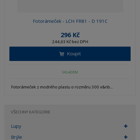
Fotorámeček - LCH FR81 - D 191C
296 Kč
244,63 Kč bez DPH
Koupit
SKLADEM
Fotorámeček z modrého plastu o rozměru 300 x&nb...
VŠECHNY KATEGORIE
Lupy
Brýle