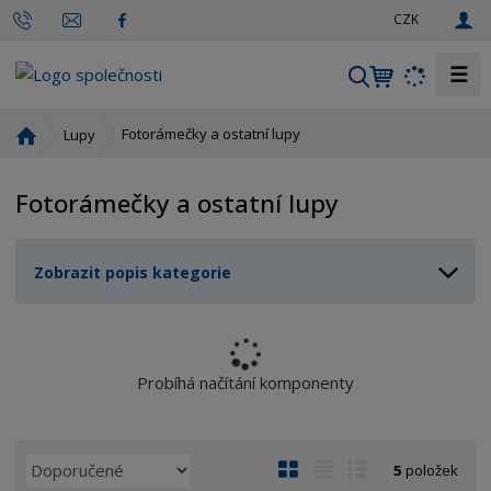
c
CZK
z
☰
V
y
h
Ú
Fotorámečky a ostatní lupy
Lupy
l
v
o
e
Fotorámečky a ostatní lupy
d
d
n
a
í
t
Zobrazit popis kategorie
s
t
r
a
n
Probíhá načítání komponenty
a
Ř
O
T
Ř
5
položek
a