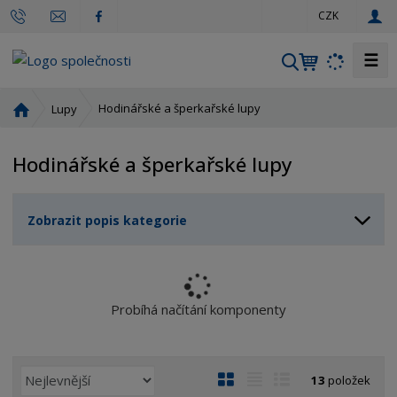
c
CZK
z
☰
V
y
h
Ú
Hodinářské a šperkařské lupy
Lupy
l
v
o
e
Hodinářské a šperkařské lupy
d
d
n
a
í
t
Zobrazit popis kategorie
s
t
r
a
n
Probíhá načítání komponenty
a
Ř
O
T
Ř
13
položek
a