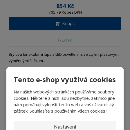
854 Kč
705,79 Kč bez DPH
Koupit
SKLADEM
Brýlová binokulární lupa s LED osvětlením, se čtyřmi plastovými
výměnnými čočkam...
Tento e-shop využívá cookies
Lupa hodinářská - Peak 2048-6
Na našich webových stránkách používáme soubory
cookies. Některé z nich jsou nezbytné, zatímco jiné
1 118 Kč
nám pomáhají vylepšit tento web a váš uživatelský
923,97 Kč bez DPH
zážitek. Souhlasíte s používáním všech cookies?
Koupit
Nastavení