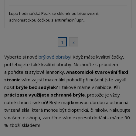
Lupa hodinářská Peak se skleněnou bikonvexní,
achromatickou čočkou s antireflexní úpr...
2
1
Vyberte si nové
brýlové obruby
! Když máte kvalitní čočky,
potřebujete také kvalitní obruby. Nechoďte s proudem
a pořiďte si stylové lennonky.
Anatomické tvarování flexi
stranic
vám zajistí maximální pohodlí při nošení. Jste zvyklí
nosit
brýle bez sedýlek
? I takové máme v nabídce.
Při
práci zase využijete ochranné brýle
, protože je vždy
nutné chránit své oči! Brýle mají kovovou obrubu a ochranná
tvrzená skla, která mohou být dioptrická, či nikoliv. Nakupujte
v našem e-shopu, zaručíme vám expresní dodání - máme 90
% zboží skladem!