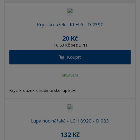
b
a
á
z
r
b
d
e
á
u
k
n
z
l
o
Krycí kroužek - KLH 6 - D 239C
í
k
k
v
p
20 Kč
o
o
ý
r
16,53 Kč bez DPH
o
v
v
v
d
ý
ý
ý
Koupit
u
v
v
p
k
ý
ý
i
t
SKLADEM
p
p
s
ů
i
i
Krycí kroužek k hodinářské lupě LH.
s
s
Lupa hodinářská - LCH 8920 - D 083
132 Kč