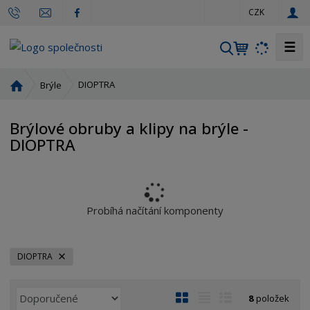
c
CZK
z
☰
V
y
h
Ú
DIOPTRA
Brýle
l
v
o
e
Brýlové obruby a klipy na brýle -
d
d
DIOPTRA
n
a
í
t
s
t
r
Probíhá načítání komponenty
a
n
a
DIOPTRA
Ř
O
T
Ř
8
položek
a