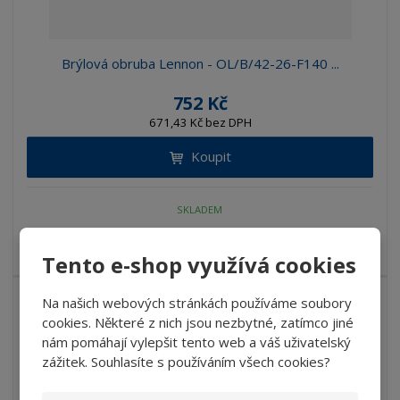
Brýlová obruba Lennon - OL/B/42-26-F140 ...
752 Kč
671,43 Kč bez DPH
Koupit
SKLADEM
Brýlová kovová obruba Lennon bez nosních sedýlek a s ...
Tento e-shop využívá cookies
Na našich webových stránkách používáme soubory
cookies. Některé z nich jsou nezbytné, zatímco jiné
nám pomáhají vylepšit tento web a váš uživatelský
zážitek. Souhlasíte s používáním všech cookies?