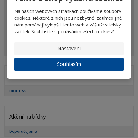
Brýle
Na našich webových stránkách používáme soubory
Dalekohledy
cookies. Některé z nich jsou nezbytné, zatímco jiné
nám pomáhají vylepšit tento web a váš uživatelský
Mikroskopy
zážitek. Souhlasíte s používáním všech cookies?
Optické prvky
Ostatní
Nastavení
Souhlasím
Značka
DIOPTRA
Akční nabídky
Doporučujeme