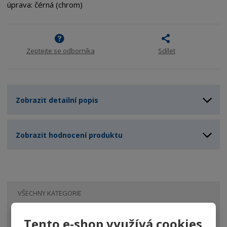
úprava: čérná (chrom)
Zeptejte se odborníka
Sdílet
Zobrazit detailní popis
Zobrazit hodnocení produktu
VŠECHNY KATEGORIE
Lupy
Tento e-shop využívá cookies