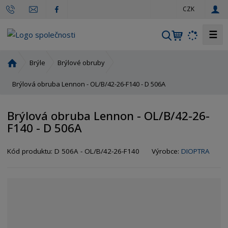
c
CZK
z
☰
V
y
h
Ú
Brýle
Brýlové obruby
l
v
o
Brýlová obruba Lennon - OL/B/42-26-F140 - D 506A
e
d
d
n
a
Brýlová obruba Lennon - OL/B/42-26-
í
t
F140 - D 506A
s
t
r
Kód produktu:
D 506A - OL/B/42-26-F140
Výrobce:
DIOPTRA
a
n
a