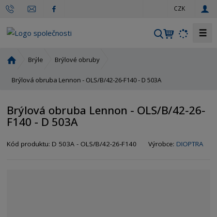
c
CZK
z
☰
V
y
h
Ú
Brýle
Brýlové obruby
l
v
o
Brýlová obruba Lennon - OLS/B/42-26-F140 - D 503A
e
d
d
n
a
Brýlová obruba Lennon - OLS/B/42-26-
í
t
F140 - D 503A
s
t
r
Kód produktu:
D 503A - OLS/B/42-26-F140
Výrobce:
DIOPTRA
a
n
a