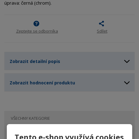
úprava: černá (chrom).
Zeptejte se odborníka
Sdílet
Zobrazit detailní popis
Zobrazit hodnocení produktu
VŠECHNY KATEGORIE
Lupy
Tento e-shop využívá cookies