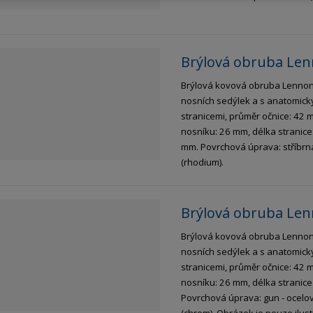
Brýlová obruba Lenn
Brýlová kovová obruba Lenno
nosních sedýlek a s anatomický
stranicemi, průměr očnice: 42 
nosníku: 26 mm, délka stranice
mm. Povrchová úprava: stříbrn
(rhodium).
Brýlová obruba Len
Brýlová kovová obruba Lenno
nosních sedýlek a s anatomický
stranicemi, průměr očnice: 42 
nosníku: 26 mm, délka stranic
Povrchová úprava: gun - ocelo
(chrom). Obrázek je pouze ilustr