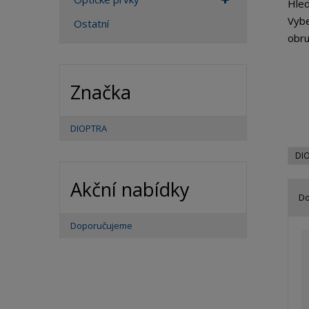
Hled
Vybe
Ostatní
obru
Značka
DIOPTRA
DI
Akční nabídky
D
Ř
Doporučujeme
a
z
e
n
í