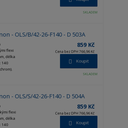
v
v
v
ý
ý
ý
SKLADEM
v
v
p
ý
ý
i
p
p
s
non - OLS/B/42-26-F140 - D 503A
i
i
859 Kč
n
s
s
mi flexi
Cena bez DPH 766,96 Kč
mm, délka
Koupit
: 140
chrom).
SKLADEM
on - OLS/S/42-26-F140 - D 504A
859 Kč
n
kými flexi
Cena bez DPH 766,96 Kč
mm, délka
Koupit
: 140