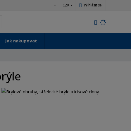
c
CZK
Přihlásit se
z
K
yhledat
d
o
h
Jak nakupovat
l
e
d
á
,
brýle
t
e
n
n
a
j
d
e