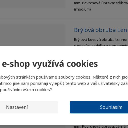
mm. Povrchová úprava: stříbrn
(rhodium)
Brýlová obruba Len
Brýlová kovová obruba Lenno
s nosními sedýlky a s anatomic
stranicemi, průměr očnice: 42 
nosníku: 26 mm, délka stranice
 e-shop využívá cookies
mm. Povrchová úprava: gun - o
(chrom). Obrázek je pouze ilustr
ebových stránkách používáme soubory cookies. Některé z nich jso
tímco jiné nám pomáhají vylepšit tento web a váš uživatelský záži
 používáním všech cookies?
Brýlová obruba Lenn
Brýlová kovová obruba Lenno
Nastavení
Souhlasím
nosních sedýlek a s anatomický
stranicemi, průměr očnice: 42 
nosníku: 26 mm, délka stranice
mm. Povrchová úprava: čérná 