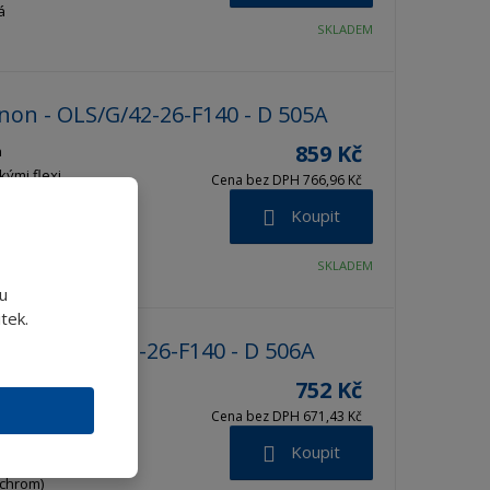
á
SKLADEM
non - OLS/G/42-26-F140 - D 505A
859 Kč
n
kými flexi
Cena bez DPH 766,96 Kč
mm, délka
Koupit
: 140
celová
SKLADEM
ativní.
u
tek.
on - OL/B/42-26-F140 - D 506A
752 Kč
n bez
mi flexi
Cena bez DPH 671,43 Kč
mm, délka
Koupit
: 140
(chrom)