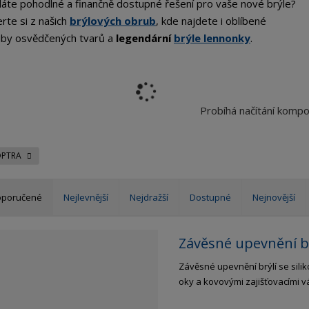
áte pohodlné a finančně dostupné řešení pro vaše nové brýle?
rte si z našich
brýlových obrub
, kde najdete i oblíbené
by osvědčených tvarů a
legendární
brýle lennonky
.
Probíhá načítání komp
OPTRA
oporučené
Nejlevnější
Nejdražší
Dostupné
Nejnovější
Závěsné upevnění br
Závěsné upevnění brýlí se sili
oky a kovovými zajišťovacími v