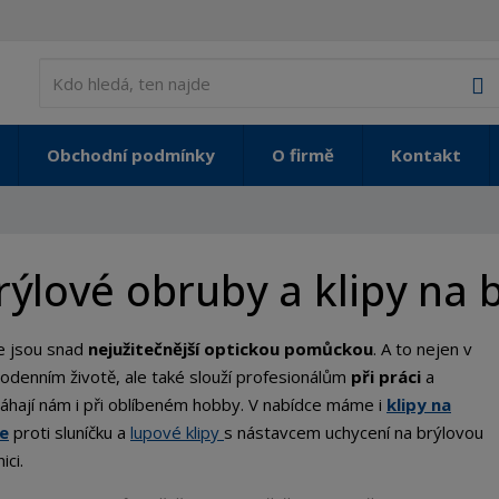
V
Obchodní podmínky
O firmě
Kontakt
rýlové obruby a klipy na 
e jsou snad
nejužitečnější optickou pomůckou
. A to nejen v
odenním životě, ale také slouží profesionálům
při práci
a
hají nám i při oblíbeném hobby. V nabídce máme i
klipy na
le
proti sluníčku a
lupové klipy
s nástavcem uchycení na brýlovou
ici.