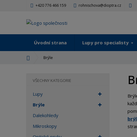
+420 776 466 159
rohnischova@dioptra.cz
Úvodní strana
Lupy pro specialisty
Ú
Brýle
v
o
B
d
VŠECHNY KATEGORIE
n
í
Lupy
Brýl
s
každ
t
Brýle
pomá
r
Dalekohledy
a
brý
n
Mikroskopy
stran
a
Optické prvky