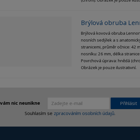
Brýlová obruba Len
Brýlová kovová obruba Lenno
nosních sedýlek a s anatomický
stranicemi, průměr očnice: 42 
nosníku: 26 mm, délka stranic
Povrchová úprava: hnědá (chro
Obrázek je pouze ilustrativní.
 vám nic neunikne
Přihlásit
Souhlasím se
zpracováním osobních údajů
.