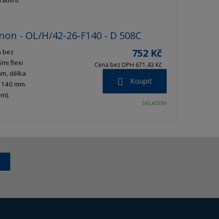
non - OL/H/42-26-F140 - D 508C
752 Kč
n bez
mi flexi
Cena bez DPH 671,43 Kč
mm, délka
Koupit
e 140 mm.
m).
SKLADEM