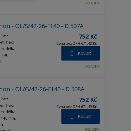
SKLADEM
on - OL/S/42-26-F140 - D 507A
752 Kč
n bez
mi flexi
Cena bez DPH 671,43 Kč
mm, délka
Koupit
: 140
á
SKLADEM
non - OL/G/42-26-F140 - D 508A
752 Kč
n bez
mi flexi
Cena bez DPH 671,43 Kč
mm, délka
Koupit
e 140 mm.
vá
SKLADEM
ativní.