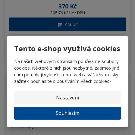
370 Kč
305,79 Kč bez DPH
Koupit
SKLADEM
Tento e-shop využívá cookies
Lupa s bikonvexní skleněnou čočkou - průměr 90 mm, z...
Na našich webových stránkách používáme soubory
cookies. Některé z nich jsou nezbytné, zatímco jiné
nám pomáhají vylepšit tento web a váš uživatelský
VŠECHNY KATEGORIE
zážitek. Souhlasíte s používáním všech cookies?
Lupy
Nastavení
Brýle
Souhlasím
Dalekohledy
Mikroskopy