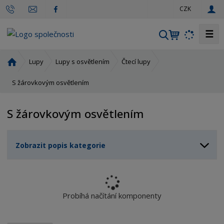
c
CZK
z
☰
V
y
h
Ú
Lupy
Lupy s osvětlením
Čtecí lupy
l
v
o
S žárovkovým osvětlením
e
d
d
n
a
S žárovkovým osvětlením
í
t
s
t
Zobrazit popis kategorie
r
a
n
a
Probíhá načítání komponenty