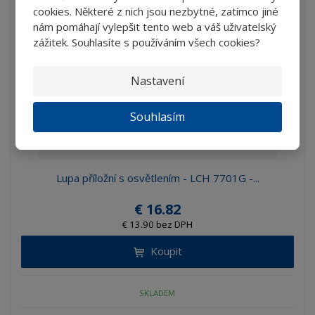
cookies. Některé z nich jsou nezbytné, zatímco jiné
nám pomáhají vylepšit tento web a váš uživatelský
zážitek. Souhlasíte s používáním všech cookies?
Nastavení
Souhlasím
Lupa příložní s osvětlením - LCH 7701G -...
€ 16.82
€ 13.90 bez DPH
Koupit
SKLADEM