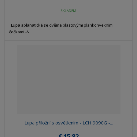
SKLADEM
Lupa aplanatická se dvěma plastovými plankonvexními
čočkami -&...
Lupa příložní s osvětlením - LCH 9090G -...
€ 15.82