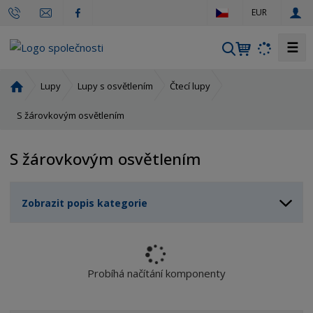
c
EUR
z
☰
V
y
h
Ú
Lupy
Lupy s osvětlením
Čtecí lupy
l
v
o
S žárovkovým osvětlením
e
d
d
n
a
S žárovkovým osvětlením
í
t
s
t
Zobrazit popis kategorie
r
a
n
a
Probíhá načítání komponenty