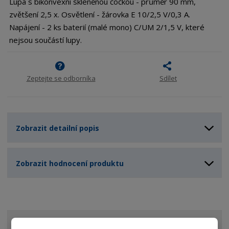
Lupa s bikonvexní skleněnou čočkou - průměr 90 mm,
zvětšení 2,5 x. Osvětlení - žárovka E 10/2,5 V/0,3 A.
Napájení - 2 ks baterií (malé mono) C/UM 2/1,5 V, které
nejsou součástí lupy.
Zeptejte se odborníka
Sdílet
Zobrazit detailní popis
Zobrazit hodnocení produktu
VŠECHNY KATEGORIE