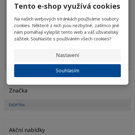
Tento e-shop využívá cookies
Lupy
Na našich webových stránkách používáme soubory
Brýle
cookies. Některé z nich jsou nezbytné, zatímco jiné
Dalekohledy
nám pomáhají vylepšit tento web a váš uživatelský
zážitek. Souhlasíte s používáním všech cookies?
Mikroskopy
Optické prvky
Nastavení
Ostatní
Souhlasím
Značka
DIOPTRA
Akční nabídky