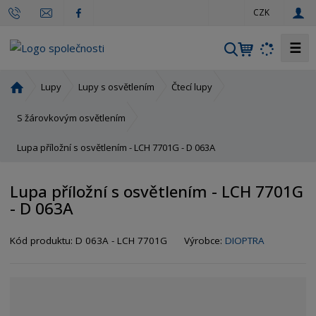
c
CZK
z
☰
V
y
h
Ú
Lupy
Lupy s osvětlením
Čtecí lupy
l
v
o
e
S žárovkovým osvětlením
d
d
Lupa příložní s osvětlením - LCH 7701G - D 063A
n
a
í
t
s
Lupa příložní s osvětlením - LCH 7701G
t
- D 063A
r
a
Kód produktu:
D 063A - LCH 7701G
Výrobce:
DIOPTRA
n
a