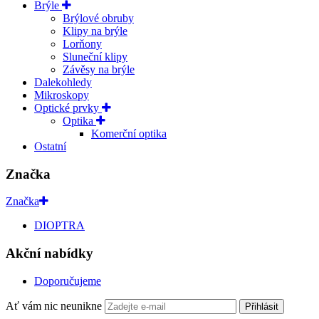
Brýle
Brýlové obruby
Klipy na brýle
Lorňony
Sluneční klipy
Závěsy na brýle
Dalekohledy
Mikroskopy
Optické prvky
Optika
Komerční optika
Ostatní
Značka
Značka
DIOPTRA
Akční nabídky
Doporučujeme
Ať vám nic neunikne
Přihlásit