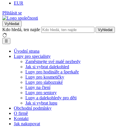
EUR
Přihlásit se
Vyhledat
Kdo hledá, ten najde
Vyhledat
☰
Úvodní strana
Lupy pro specialisty
Zaměstnejte své malé nezbedy
Jak si vybrat dalekohled
Lupy pro hodináře a šperkaře
Lupy pro kosmetičky
Lupy pro slabozraké
Lupy na čtení
Lupy pro seniory
Lupy a dalekohledy pro děti
Jak si vybrat lupu
Obchodní podmínky
O firmě
Kontakt
Jak nakupovat