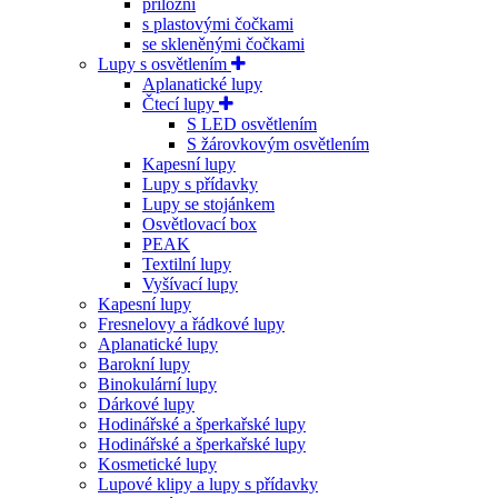
příložní
s plastovými čočkami
se skleněnými čočkami
Lupy s osvětlením
Aplanatické lupy
Čtecí lupy
S LED osvětlením
S žárovkovým osvětlením
Kapesní lupy
Lupy s přídavky
Lupy se stojánkem
Osvětlovací box
PEAK
Textilní lupy
Vyšívací lupy
Kapesní lupy
Fresnelovy a řádkové lupy
Aplanatické lupy
Barokní lupy
Binokulární lupy
Dárkové lupy
Hodinářské a šperkařské lupy
Hodinářské a šperkařské lupy
Kosmetické lupy
Lupové klipy a lupy s přídavky