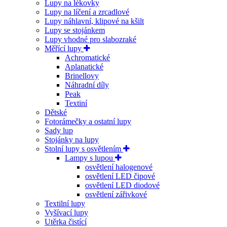
Lupy na lékovky
Lupy na líčení a zrcadlové
Lupy náhlavní, klipové na kšilt
Lupy se stojánkem
Lupy vhodné pro slabozraké
Měřící lupy
Achromatické
Aplanatické
Brinellovy
Náhradní díly
Peak
Textiní
Dětské
Fotorámečky a ostatní lupy
Sady lup
Stojánky na lupy
Stolní lupy s osvětlením
Lampy s lupou
osvětlení halogenové
osvětlení LED čipové
osvětlení LED diodové
osvětlení zářivkové
Textilní lupy
Vyšívací lupy
Utěrka čistící