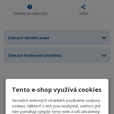
Zeptejte se odborníka
Sdílet
Zobrazit detailní popis
Zobrazit hodnocení produktu
VŠECHNY KATEGORIE
Tento e-shop využívá cookies
Lupy
Na našich webových stránkách používáme soubory
Brýle
cookies. Některé z nich jsou nezbytné, zatímco jiné
nám pomáhají vylepšit tento web a váš uživatelský
Dalekohledy