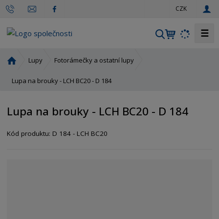
c
CZK
z
☰
V
y
h
Ú
Lupy
Fotorámečky a ostatní lupy
l
v
o
Lupa na brouky - LCH BC20 - D 184
e
d
d
n
a
Lupa na brouky - LCH BC20 - D 184
í
t
s
Kód produktu:
D 184 - LCH BC20
t
r
a
n
a