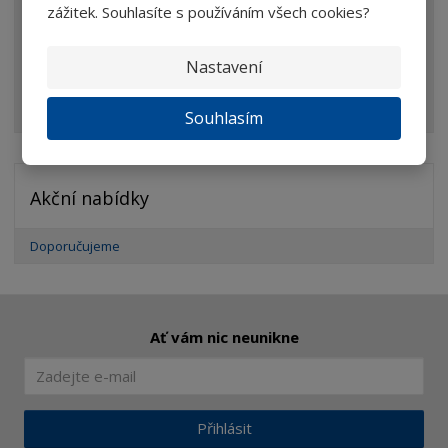
zážitek. Souhlasíte s používáním všech cookies?
Mikroskopy
Nastavení
Optické prvky
Ostatní
Souhlasím
Akční nabídky
Doporučujeme
Ať vám nic neunikne
Přihlásit