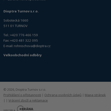
Dioptra Turnov s.r.o.
Sobotecká 1660
511 01 TURNOV
Tel.: +420 776 466 159
Fax: +420 481 322 095
E-mail:
rohnischova@dioptra.cz
Velkoobchodní odběry
© 2026, Dioptra Turnov s.r.o.
Prohlášení o přístupnosti
|
Ochrana osobních údajů
|
Mapa stránek
|
|
Vrácení zboží a reklamace
E
B
VYROBILA