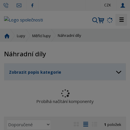
c
CZK
z
☰
V
y
h
Ú
Náhradní díly
Lupy
Měřící lupy
l
v
o
e
Náhradní díly
d
d
n
a
í
t
Zobrazit popis kategorie
s
t
r
a
n
Probíhá načítání komponenty
a
Ř
O
T
Ř
1
položek
a