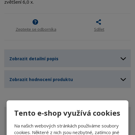
zvětšení 6,0 x.
Zeptejte se odborníka
Sdílet
Zobrazit detailní popis
Zobrazit hodnocení produktu
Tento e-shop využívá cookies
VŠECHNY KATEGORIE
Na našich webových stránkách používáme soubory
Lupy
cookies. Některé z nich jsou nezbytné, zatímco jiné