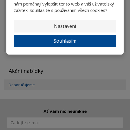
Brýle
nám pomáhají vylepšit tento web a váš uživatelský
zážitek. Souhlasíte s používáním všech cookies?
Dalekohledy
Mikroskopy
Nastavení
Optické prvky
Souhlasím
Ostatní
Akční nabídky
Doporučujeme
Ať vám nic neunikne