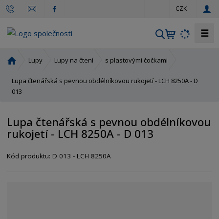
c
CZK
z
☰
V
y
h
Ú
Lupy
Lupy na čtení
s plastovými čočkami
l
v
o
Lupa čtenářská s pevnou obdélníkovou rukojetí - LCH 8250A - D
e
d
013
d
n
a
í
t
Lupa čtenářská s pevnou obdélníkovou
s
rukojetí - LCH 8250A - D 013
t
r
a
Kód produktu:
D 013 - LCH 8250A
n
a