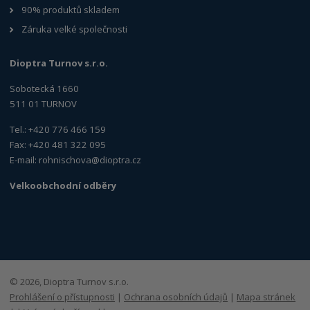
90% produktů skladem
Záruka velké společnosti
Dioptra Turnov s.r.o.
Sobotecká 1660
511 01 TURNOV
Tel.: +420 776 466 159
Fax: +420 481 322 095
E-mail:
rohnischova@dioptra.cz
Velkoobchodní odběry
© 2026, Dioptra Turnov s.r.o.
Prohlášení o přístupnosti
|
Ochrana osobních údajů
|
Mapa stránek