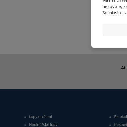
Lup
nezbytné, za
Souhlasíte s
Ať
Lupy na čtení
Binokul
Hodinářské lupy
Kosmet