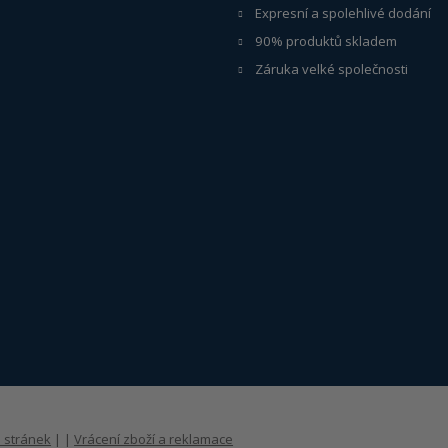
Expresní a spolehlivé dodání
90% produktů skladem
Záruka velké společnosti
 stránek
|
|
Vrácení zboží a reklamace