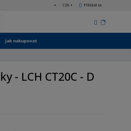
c
CZK
Přihlásit se
z
K
yhledat
d
o
h
Jak nakupovat
l
e
d
á
,
čky - LCH CT20C - D
t
e
n
n
a
j
d
e