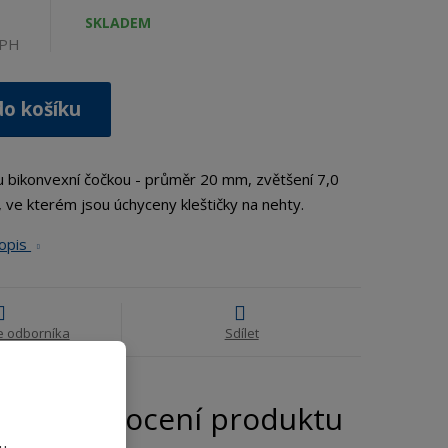
SKLADEM
DPH
do košíku
u bikonvexní čočkou - průměr 20 mm, zvětšení 7,0
 ve kterém jsou úchyceny kleštičky na nehty.
popis
e odborníka
Sdílet
Hodnocení produktu
u