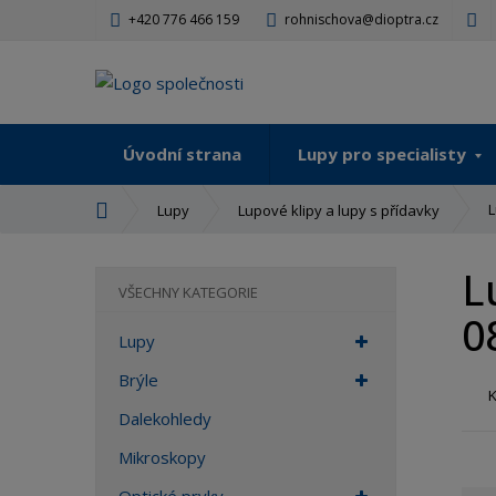
+420 776 466 159
rohnischova@dioptra.cz
Úvodní strana
Lupy pro specialisty
Ú
L
Lupy
Lupové klipy a lupy s přídavky
v
o
L
d
VŠECHNY KATEGORIE
n
0
í
Lupy
s
t
Brýle
r
Dalekohledy
a
n
Mikroskopy
a