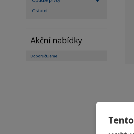
Optické prvky
Ostatní
Akční nabídky
Doporučujeme
Tento
De
Na našich w