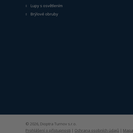
Lupy s osvětlením
Brýlové obruby
© 2026, Dioptra Turnov s.r.o.
Prohlášení o přístupnosti
|
Ochrana osobních údajů
|
Mapa