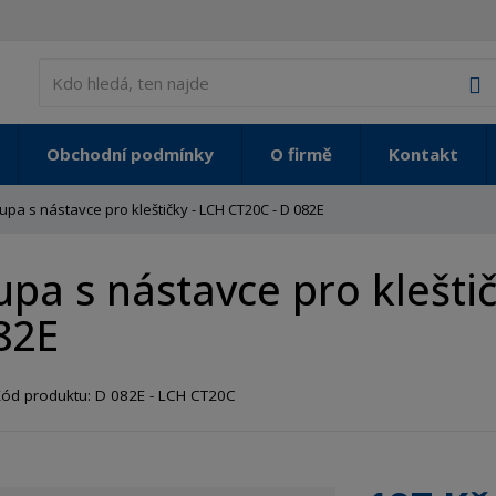
V
Obchodní podmínky
O firmě
Kontakt
upa s nástavce pro kleštičky - LCH CT20C - D 082E
upa s nástavce pro klešti
82E
Kód produktu:
D 082E - LCH CT20C