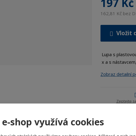
197 Kč
162,81 Kč bez 
Vložit 
Lupa s plastovo
x a s nástavcem,
Zobraz detailní 
Zeptejte s
 e-shop využívá cookies
tailní popis
ebových stránkách používáme soubory cookies. Některé z nich jso