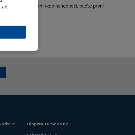
Produkt zatím nikdo nehodnotil, buďte první!
tek.
zakázkové
Dioptra Turnov s.r.o.