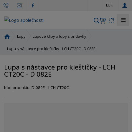
c
EUR
z
☰
V
y
h
Ú
Lupy
Lupové klipy a lupy s přídavky
l
v
o
Lupa s nástavce pro kleštičky - LCH CT20C - D 082E
e
d
d
n
a
Lupa s nástavce pro kleštičky - LCH
í
t
CT20C - D 082E
s
t
r
Kód produktu:
D 082E - LCH CT20C
a
n
a