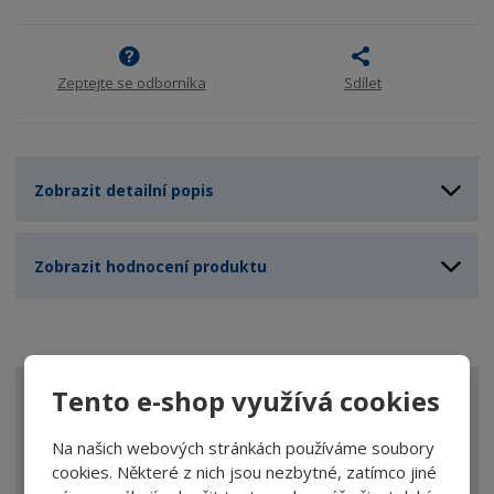
Zeptejte se odborníka
Sdílet
Zobrazit detailní popis
Zobrazit hodnocení produktu
Tento e-shop využívá cookies
VŠECHNY KATEGORIE
Lupy
Na našich webových stránkách používáme soubory
cookies. Některé z nich jsou nezbytné, zatímco jiné
Brýle