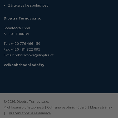
Záruka velké společnosti
Dioptra Turnov s.r.o.
Sobotecká 1660
511 01 TURNOV
Tel.: +420 776 466 159
Fax: +420 481 322 095
E-mail:
rohnischova@dioptra.cz
Velkoobchodní odběry
© 2026, Dioptra Turnov s.r.o.
Prohlášení o přístupnosti
|
Ochrana osobních údajů
|
Mapa stránek
|
|
Vrácení zboží a reklamace