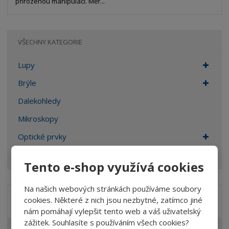
přirozenou manipulací. Měř...
VŠECHNY KATEGORIE
Lupy
Brýle
Dalekohledy
Mikroskopy
Optické prvky
Ostatní
Tento e-shop využívá cookies
Na našich webových stránkách používáme soubory
cookies. Některé z nich jsou nezbytné, zatímco jiné
Značka
nám pomáhají vylepšit tento web a váš uživatelský
zážitek. Souhlasíte s používáním všech cookies?
DIOPTRA