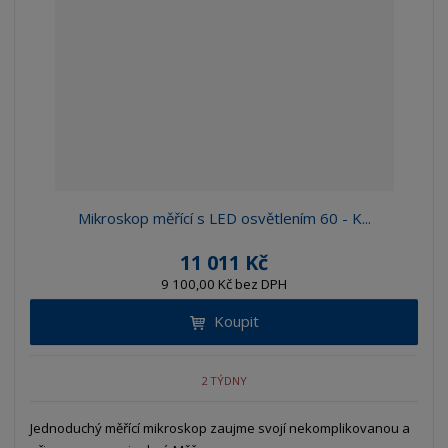
n
z
l
o
í
k
k
v
p
o
o
ý
r
o
v
v
v
d
ý
ý
ý
u
v
v
p
k
ý
ý
i
t
p
p
s
ů
i
i
Mikroskop měřící s LED osvětlením 60 - K...
s
s
11 011 Kč
9 100,00 Kč bez DPH
Koupit
2 TÝDNY
Jednoduchý měřící mikroskop zaujme svojí nekomplikovanou a