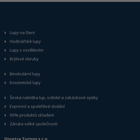
Lupy na čtení
Hodinářské lupy
Lupy s osvětlením
Brýlové obruby
Binokulární lupy
Kosmetické lupy
Široká nabídka lup, svítidel a zakázkové optiky
Expresní a spolehlivé dodání
90% produktů skladem
Záruka velké společnosti
Dioptra Turnov s.r.o.