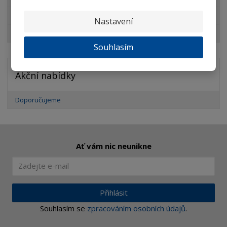
KITOMI
Nastavení
PEAK
Souhlasím
Akční nabídky
Doporučujeme
Ať vám nic neunikne
Přihlásit
Souhlasím se
zpracováním osobních údajů
.