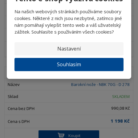
SKLADEM
Na našich webových stránkách používáme soubory
cookies. Některé z nich jsou nezbytné, zatímco jiné
1 851,24 Kč
nám pomáhají vylepšit tento web a váš uživatelský
zážitek. Souhlasíte s používáním všech cookies?
2 240 Kč
Nastavení
Koupit
Souhlasím
D 278 - NBK 70G
Barokní nože - NBK 70G - D 278
SKLADEM
990,08 Kč
1 198 Kč
Koupit