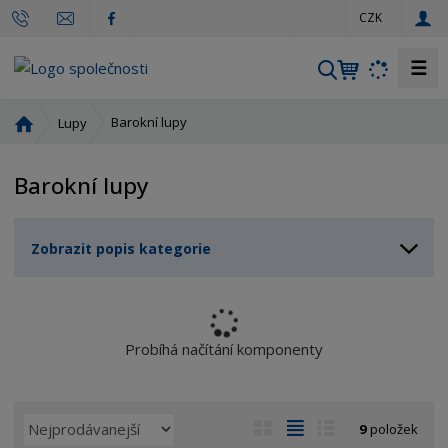
c
CZK
z
☰
V
y
h
Ú
Barokní lupy
Lupy
l
v
o
e
Barokní lupy
d
d
n
a
í
t
Zobrazit popis kategorie
s
t
r
a
n
Probíhá načítání komponenty
a
Ř
O
T
Ř
9
položek
a