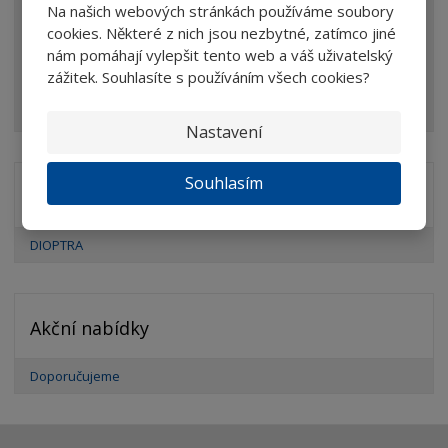
Na našich webových stránkách používáme soubory
cookies. Některé z nich jsou nezbytné, zatímco jiné
Mikroskopy
nám pomáhají vylepšit tento web a váš uživatelský
Optické prvky
zážitek. Souhlasíte s používáním všech cookies?
Ostatní
Nastavení
Souhlasím
Značka
DIOPTRA
Akční nabídky
Doporučujeme