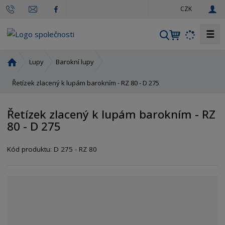
c
CZK
z
☰
V
y
h
Ú
Lupy
Barokní lupy
l
v
o
Řetízek zlacený k lupám barokním - RZ 80 - D 275
e
d
d
n
a
Řetízek zlacený k lupám barokním - RZ
í
t
80 - D 275
s
t
r
Kód produktu:
D 275 - RZ 80
a
n
a