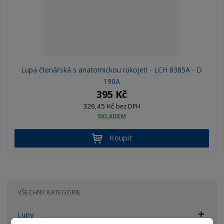
<
s
p
a
n
>
Lupa čtenářská s anatomickou rukojetí - LCH 8385A - D
S
190A
p
395 Kč
o
326,45 Kč
bez DPH
l
SKLADEM
e
h
Koupit
n
ě
t
e
VŠECHNY KATEGORIE
s
e
Lupy
n