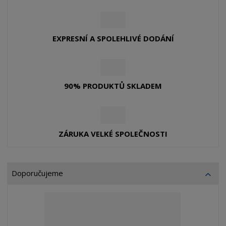
o
o
č
k
z
y
EXPRESNÍ A SPOLEHLIVÉ DODÁNÍ
,
í
o
p
t
90% PRODUKTŮ SKLADEM
i
c
k
é
ZÁRUKA VELKÉ SPOLEČNOSTI
v
ý
r
Doporučujeme
o
b
k
y