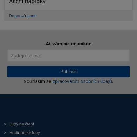
>
Akční nabídky
Doporučujeme
Ať vám nic neunikne
Přihlásit
Souhlasím se
zpracováním osobních údajů
.
Lupy na čtení
Hodinářské lupy