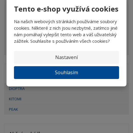
a
Brýle
Tento e-shop využívá cookies
n
Dalekohledy
a
Na našich webových stránkách používáme soubory
Mikroskopy
š
cookies. Některé z nich jsou nezbytné, zatímco jiné
e
nám pomáhají vylepšit tento web a váš uživatelský
Optické prvky
v
zážitek. Souhlasíte s používáním všech cookies?
Ostatní
ý
r
Nastavení
o
b
Souhlasím
Značka
k
y
DIOPTRA
<
/
KITOMI
s
PEAK
p
a
n