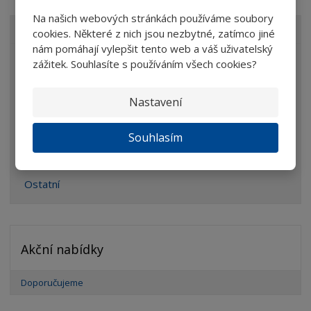
Na našich webových stránkách používáme soubory
VŠECHNY KATEGORIE
cookies. Některé z nich jsou nezbytné, zatímco jiné
nám pomáhají vylepšit tento web a váš uživatelský
Lupy
zážitek. Souhlasíte s používáním všech cookies?
Brýle
Nastavení
Dalekohledy
Mikroskopy
Souhlasím
Optické prvky
Ostatní
Akční nabídky
Doporučujeme