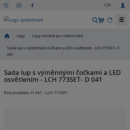
c
CZK
z
☰
V
y
h
Ú
Lupy
Lupy vhodné pro slabozraké
l
v
o
Sada lup s výměnnými čočkami a LED osvětlením - LCH 773SET- D
e
d
041
d
n
a
í
t
Sada lup s výměnnými čočkami a LED
s
osvětlením - LCH 773SET- D 041
t
r
a
Kód produktu:
D 041 - LCH 773SET
n
a