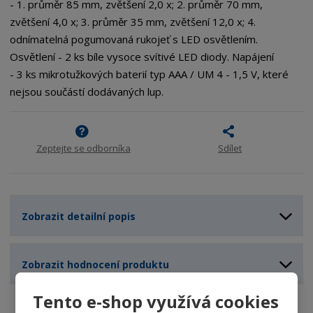
- 1. průměr 85 mm, zvětšení 2,0 x; 2. průměr 70 mm,
zvětšení 4,0 x; 3. průměr 35 mm, zvětšení 12,0 x; 4.
odnímatelná pogumovaná rukojeť s LED osvětlením.
Osvětlení - 2 ks bíle vysoce svítivé LED diody. Napájení
- 3 ks mikrotužkových baterií typ AAA / UM 4 - 1,5 V, které
nejsou součástí dodávaných lup.
Zeptejte se odborníka
Sdílet
Zobrazit detailní popis
Zobrazit hodnocení produktu
Tento e-shop využívá cookies