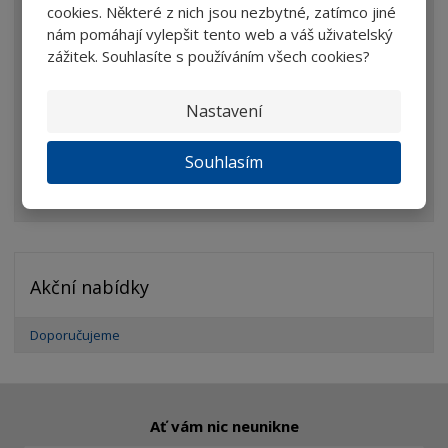
cookies. Některé z nich jsou nezbytné, zatímco jiné
Lupy
nám pomáhají vylepšit tento web a váš uživatelský
Brýle
zážitek. Souhlasíte s používáním všech cookies?
Dalekohledy
Nastavení
Mikroskopy
Optické prvky
Souhlasím
Ostatní
Akční nabídky
Doporučujeme
Ať vám nic neunikne