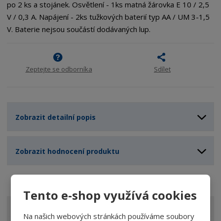
po 2 ks a stojánek. Osvětlení - 1ks matná žárovka E 10 / 2,5
V / 0,3 A. Napájení - 2ks tužkových baterií typ AA / UM 3-1,5
V. Baterie nejsou součástí dodávaných lup.
Zeptejte se odborníka
Sdílet
Zobrazit detailní popis
Zobrazit hodnocení produktu
Tento e-shop využívá cookies
VŠECHNY KATEGORIE
Na našich webových stránkách používáme soubory