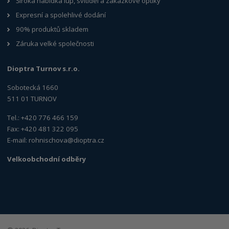
Široká nabídka lup, svítidel a zakázkové optiky
Expresní a spolehlivé dodání
90% produktů skladem
Záruka velké společnosti
Dioptra Turnov s.r.o.
Sobotecká 1660
511 01 TURNOV
Tel.: +420 776 466 159
Fax: +420 481 322 095
E-mail:
rohnischova@dioptra.cz
Velkoobchodní odběry