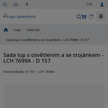
c
CZK
z
☰
V
y
h
Ú
Lupy
Sady lup
l
v
o
Sada lup s osvětlením a se stojánkem - LCH 7699A - D 157
e
d
d
n
a
Sada lup s osvětlením a se stojánkem -
í
t
LCH 7699A - D 157
s
t
r
Kód produktu:
D 157 - LCH 7699A
a
n
a