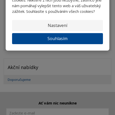
nám pomáhají vylepšit tento web a váš uživatelský
Brýle
zážitek. Souhlasíte s používáním všech cookies?
Dalekohledy
Nastavení
Mikroskopy
Optické prvky
Souhlasím
Ostatní
Akční nabídky
Doporučujeme
Ať vám nic neunikne