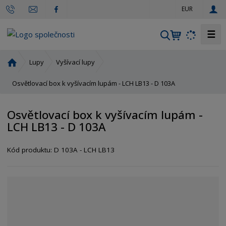
c
EUR
z
☰
V
y
h
Ú
Lupy
Vyšívací lupy
l
v
o
Osvětlovací box k vyšívacím lupám - LCH LB13 - D 103A
e
d
d
n
a
Osvětlovací box k vyšívacím lupám -
í
t
LCH LB13 - D 103A
s
t
r
Kód produktu:
D 103A - LCH LB13
a
n
a