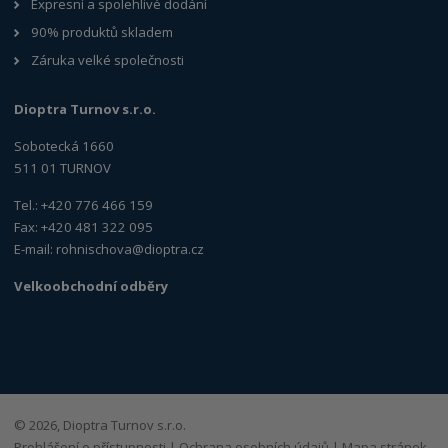
Expresní a spolehlivé dodání
90% produktů skladem
Záruka velké společnosti
Dioptra Turnov s.r.o.
Sobotecká 1660
511 01 TURNOV
Tel.: +420 776 466 159
Fax: +420 481 322 095
E-mail:
rohnischova@dioptra.cz
Velkoobchodní odběry
© 2026, Dioptra Turnov s.r.o.
Prohlášení o přístupnosti
|
Ochrana osobních údajů
|
Mapa stránek