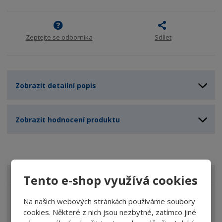
Zeptejte se odborníka
Sdílet
Zobrazit detailní popis
Zobrazit hodnocení produktu
Tento e-shop využívá cookies
VŠECHNY KATEGORIE
Lupy
Na našich webových stránkách používáme soubory
cookies. Některé z nich jsou nezbytné, zatímco jiné
Brýle