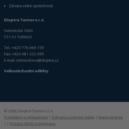
Záruka velké společnosti
Dioptra Turnov s.r.o.
Sobotecká 1660
511 01 TURNOV
Tel.: +420 776 466 159
Fax: +420 481 322 095
E-mail:
rohnischova@dioptra.cz
Velkoobchodní odběry
© 2026, Dioptra Turnov s.r.o.
Prohlášení o přístupnosti
|
Ochrana osobních údajů
|
Mapa stránek
|
|
Vrácení zboží a reklamace