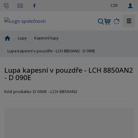
c
CZK
z
☰
V
y
h
Ú
Lupy
Kapesní lupy
l
v
o
Lupa kapesní v pouzdře - LCH 8850AN2 - D 090E
e
d
d
n
a
Lupa kapesní v pouzdře - LCH 8850AN2
í
t
- D 090E
s
t
r
Kód produktu:
D 090E - LCH 8850AN2
a
n
a