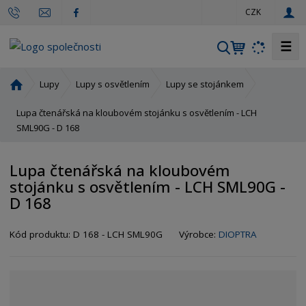
c
CZK
z
☰
V
y
h
Ú
Lupy
Lupy s osvětlením
Lupy se stojánkem
l
v
o
Lupa čtenářská na kloubovém stojánku s osvětlením - LCH
e
d
SML90G - D 168
d
n
a
í
t
Lupa čtenářská na kloubovém
s
stojánku s osvětlením - LCH SML90G -
t
D 168
r
a
n
Kód produktu:
D 168 - LCH SML90G
Výrobce:
DIOPTRA
a