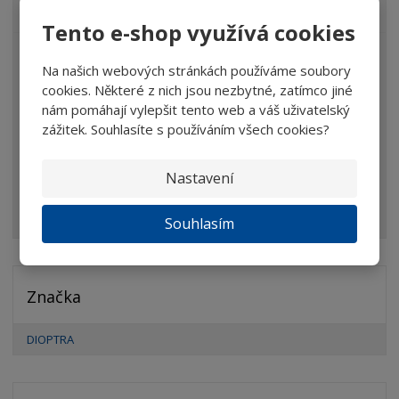
VŠECHNY KATEGORIE
Tento e-shop využívá cookies
Lupy
Na našich webových stránkách používáme soubory
Brýle
cookies. Některé z nich jsou nezbytné, zatímco jiné
nám pomáhají vylepšit tento web a váš uživatelský
Dalekohledy
zážitek. Souhlasíte s používáním všech cookies?
Mikroskopy
Nastavení
Optické prvky
Ostatní
Souhlasím
Značka
DIOPTRA