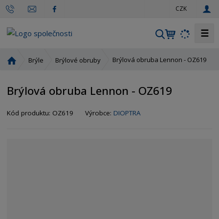
c
CZK
z
☰
V
y
h
Ú
Brýlová obruba Lennon - OZ619
Brýle
Brýlové obruby
l
v
o
e
Brýlová obruba Lennon - OZ619
d
d
n
a
í
Kód produktu:
OZ619
Výrobce:
DIOPTRA
t
s
t
r
a
n
a