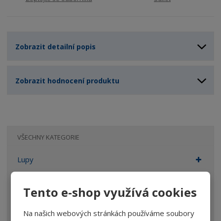
Zobrazit detailní popis
Zobrazit hodnocení produktu
VŠECHNY KATEGORIE
Lupy
Brýle
Tento e-shop využívá cookies
Dalekohledy
Mikroskopy
Na našich webových stránkách používáme soubory