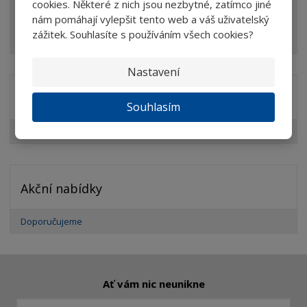
cookies. Některé z nich jsou nezbytné, zatímco jiné
Optické prvky
nám pomáhají vylepšit tento web a váš uživatelský
zážitek. Souhlasíte s používáním všech cookies?
Ostatní
Nastavení
Značka
Souhlasím
DIOPTRA
Akční nabídky
Doporučujeme
Ať vám nic neunikne