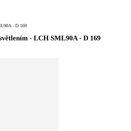
SML90A - D 169
osvětlením - LCH SML90A - D 169