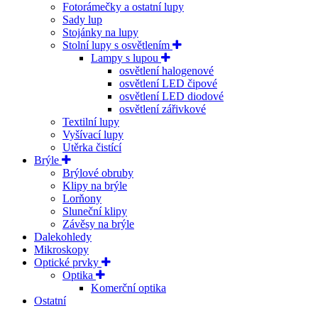
Fotorámečky a ostatní lupy
Sady lup
Stojánky na lupy
Stolní lupy s osvětlením
Lampy s lupou
osvětlení halogenové
osvětlení LED čipové
osvětlení LED diodové
osvětlení zářivkové
Textilní lupy
Vyšívací lupy
Utěrka čistící
Brýle
Brýlové obruby
Klipy na brýle
Lorňony
Sluneční klipy
Závěsy na brýle
Dalekohledy
Mikroskopy
Optické prvky
Optika
Komerční optika
Ostatní