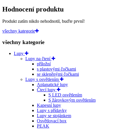
Hodnocení produktu
Produkt zatím nikdo nehodnotil, buďte první!
všechny kategorie
všechny kategorie
Lupy
Lupy na čtení
příložní
s plastovými čočkami
se skleněnými čočkami
Lupy s osvětlením
Aplanatické lupy
Čtecí lupy
S LED osvětlením
S žárovkovým osvětlením
Kapesní lupy
Lupy s přídavky
Lupy se stojánkem
Osvětlovací box
PEAK