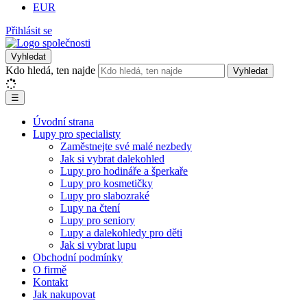
EUR
Přihlásit se
Vyhledat
Kdo hledá, ten najde
Vyhledat
☰
Úvodní strana
Lupy pro specialisty
Zaměstnejte své malé nezbedy
Jak si vybrat dalekohled
Lupy pro hodináře a šperkaře
Lupy pro kosmetičky
Lupy pro slabozraké
Lupy na čtení
Lupy pro seniory
Lupy a dalekohledy pro děti
Jak si vybrat lupu
Obchodní podmínky
O firmě
Kontakt
Jak nakupovat