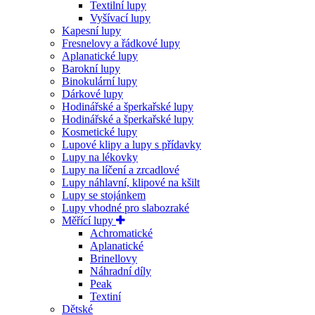
Textilní lupy
Vyšívací lupy
Kapesní lupy
Fresnelovy a řádkové lupy
Aplanatické lupy
Barokní lupy
Binokulární lupy
Dárkové lupy
Hodinářské a šperkařské lupy
Hodinářské a šperkařské lupy
Kosmetické lupy
Lupové klipy a lupy s přídavky
Lupy na lékovky
Lupy na líčení a zrcadlové
Lupy náhlavní, klipové na kšilt
Lupy se stojánkem
Lupy vhodné pro slabozraké
Měřící lupy
Achromatické
Aplanatické
Brinellovy
Náhradní díly
Peak
Textiní
Dětské