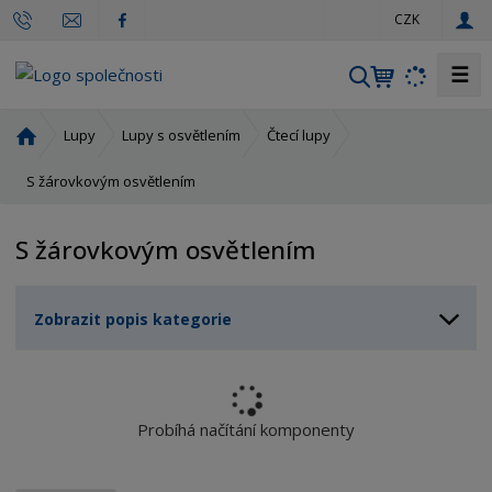
c
CZK
z
☰
V
y
h
Ú
Lupy
Lupy s osvětlením
Čtecí lupy
l
v
o
S žárovkovým osvětlením
e
d
d
n
a
S žárovkovým osvětlením
í
t
s
t
Zobrazit popis kategorie
r
a
n
a
Probíhá načítání komponenty