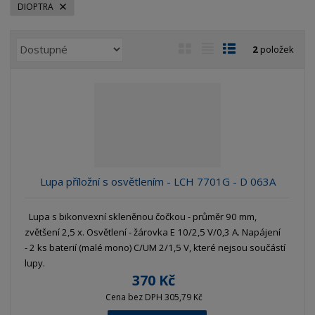
DIOPTRA
Ř
O
T
Ř
2
položek
a
b
a
á
z
r
b
d
e
á
u
k
n
z
l
o
í
k
k
v
p
o
o
ý
r
o
v
v
v
Lupa příložní s osvětlením - LCH 7701G - D 063A
d
ý
ý
ý
u
v
v
p
k
Lupa s bikonvexní skleněnou čočkou - průměr 90 mm,
ý
ý
i
t
zvětšení 2,5 x. Osvětlení - žárovka E 10/2,5 V/0,3 A. Napájení
p
p
s
ů
- 2 ks baterií (malé mono) C/UM 2/1,5 V, které nejsou součástí
i
i
lupy.
s
s
370 Kč
Cena bez DPH 305,79 Kč