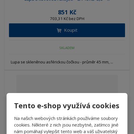
851 Kč
703,31 Kč bez DPH
Koupit
SKLADEM
Lupa se skleněnou asférickou čočkou - průměr 45 mm, ...
Tento e-shop využívá cookies
Na našich webových stránkách používáme soubory
cookies. Některé z nich jsou nezbytné, zatímco jiné
nám pomáhají vylepšit tento web a váš uživatelský