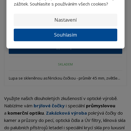
zážitek. Souhlasíte s používáním všech cookies?
Lupa s kovovou rukojetí - LA 45KS-8,0 - ...
Nastavení
877 Kč
Souhlasím
724,79 Kč bez DPH
Koupit
SKLADEM
Lupa se skleněnou asférickou čočkou - průměr 45 mm, zvětše...
Využijte našich dlouholetých zkušeností v optické výrobě.
Nabízíme vám
brýlové čočky
i speciální
průmyslovou
a
komerční optiku
.
Zakázková výroba
pokrývá čočky do
kamer a průzory do pecí, optická čidla a ÚV filtry, klínová skla
do palubních přístrojů letadel i speciální krycí skla pro luxusní