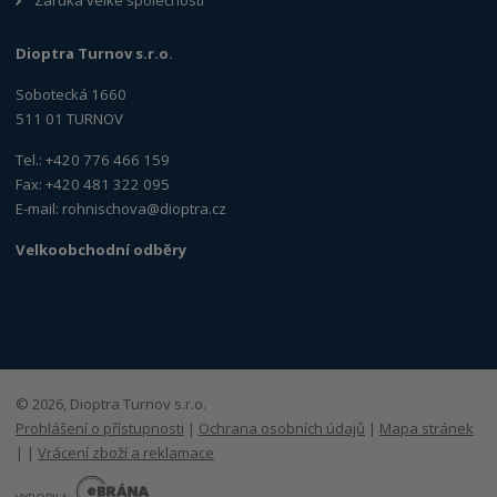
Dioptra Turnov s.r.o.
Sobotecká 1660
511 01 TURNOV
Tel.: +420 776 466 159
Fax: +420 481 322 095
E-mail:
rohnischova@dioptra.cz
Velkoobchodní odběry
© 2026, Dioptra Turnov s.r.o.
Prohlášení o přístupnosti
|
Ochrana osobních údajů
|
Mapa stránek
|
|
Vrácení zboží a reklamace
E
B