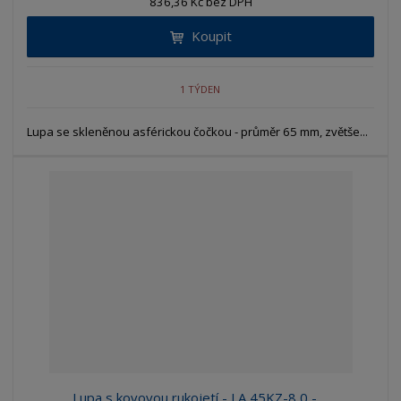
836,36 Kč bez DPH
Koupit
1 TÝDEN
Lupa se skleněnou asférickou čočkou - průměr 65 mm, zvětše...
Lupa s kovovou rukojetí - LA 45KZ-8,0 - ...