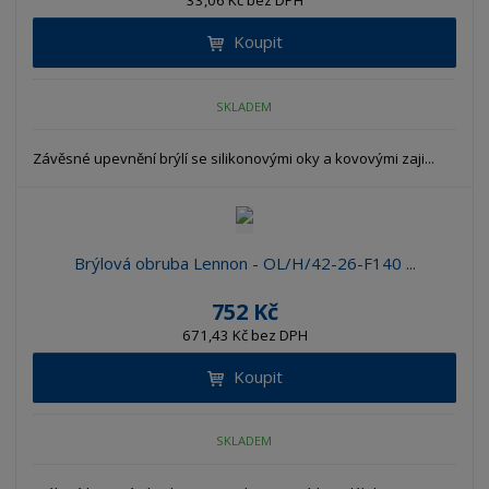
33,06 Kč bez DPH
Koupit
SKLADEM
Závěsné upevnění brýlí se silikonovými oky a kovovými zaji...
Brýlová obruba Lennon - OL/H/42-26-F140 ...
752 Kč
671,43 Kč bez DPH
Koupit
SKLADEM