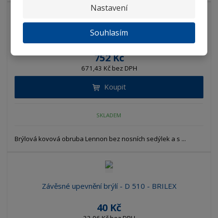
Nastavení
Souhlasím
Brýlová obruba Lennon - OL/S/42-26-F140 ...
752 Kč
671,43 Kč bez DPH
Koupit
SKLADEM
Brýlová kovová obruba Lennon bez nosních sedýlek a s ...
Závěsné upevnění brýlí - D 510 - BRILEX
40 Kč