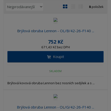
Ř
O
T
Ř
8
položek
a
b
a
á
z
r
b
d
e
á
u
k
n
z
l
o
Brýlová obruba Lennon - OL/B/42-26-F140 ...
í
k
k
v
p
752 Kč
o
o
ý
r
671,43 Kč bez DPH
o
v
v
v
d
ý
ý
ý
Koupit
u
v
v
p
k
ý
ý
i
t
SKLADEM
p
p
s
ů
i
i
Brýlová kovová obruba Lennon bez nosních sedýlek a s ...
s
s
Brýlová obruba Lennon - OL/G/42-26-F140 ...