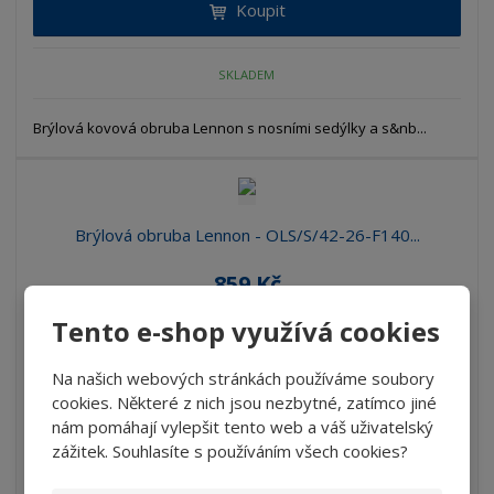
Koupit
SKLADEM
Brýlová kovová obruba Lennon s nosními sedýlky a s&nb...
Brýlová obruba Lennon - OLS/S/42-26-F140...
859 Kč
766,96 Kč bez DPH
Tento e-shop využívá cookies
Koupit
Na našich webových stránkách používáme soubory
cookies. Některé z nich jsou nezbytné, zatímco jiné
SKLADEM
nám pomáhají vylepšit tento web a váš uživatelský
zážitek. Souhlasíte s používáním všech cookies?
Brýlová kovová obruba Lennon s nosními sedýlky a s&nb...