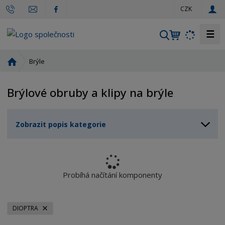
c
CZK
z
☰
V
y
h
Ú
Brýle
l
v
o
e
Brýlové obruby a klipy na brýle
d
d
n
a
í
t
Zobrazit popis kategorie
s
t
r
a
n
Probíhá načítání komponenty
a
DIOPTRA