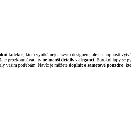
okní kolekce
, která vyniká nejen svým designem, ale i schopností vytv
ůžete prozkoumávat i ty
nejmenší detaily s elegancí
. Barokní lupy se p
aly vašim potřebám. Navíc je můžete
doplnit o sametové pouzdro
, k