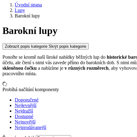
Úvodní strana
Lupy
Barokní lupy
Barokní lupy
Zobrazit popis kategorie
Skrýt popis kategorie
Ponořte se kromě naší široké nabídky běžných lup do
historické bar
účelu, ale čtení s nimi vás zavede přímo do barokních dob. S nimi m
skleněnou čočku
a nabízíme je
v různých rozměrech
, aby vyhovov
pracovního místa.
Probíhá načítání komponenty
Doporučené
Nejlevnější
Nejdražší
Dostupné
Nejnovější
Nejprodávanejší