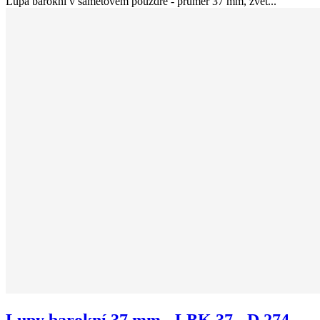
Lupa barokní v sametovém pouzdře - průměr 37 mm, zvět...