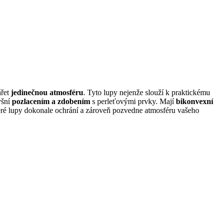
ářet
jedinečnou atmosféru
. Tyto lupy nejenže slouží k praktickému
yšní
pozlacením a zdobením
s perleťovými prvky. Mají
bikonvexní
teré lupy dokonale ochrání a zároveň pozvedne atmosféru vašeho