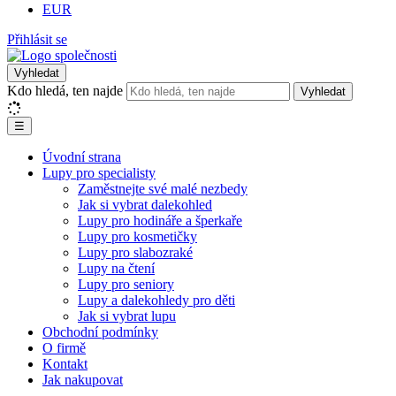
EUR
Přihlásit se
Vyhledat
Kdo hledá, ten najde
Vyhledat
☰
Úvodní strana
Lupy pro specialisty
Zaměstnejte své malé nezbedy
Jak si vybrat dalekohled
Lupy pro hodináře a šperkaře
Lupy pro kosmetičky
Lupy pro slabozraké
Lupy na čtení
Lupy pro seniory
Lupy a dalekohledy pro děti
Jak si vybrat lupu
Obchodní podmínky
O firmě
Kontakt
Jak nakupovat