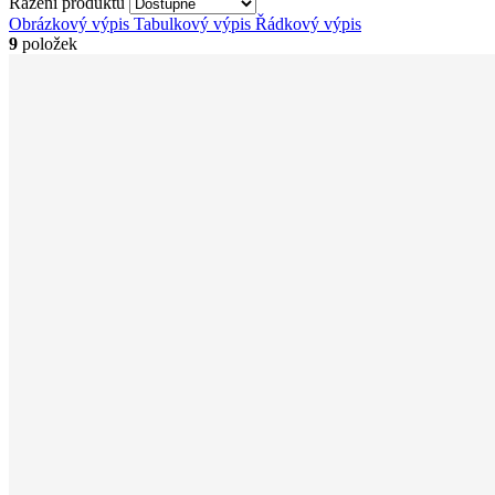
Řazení produktů
Obrázkový výpis
Tabulkový výpis
Řádkový výpis
9
položek