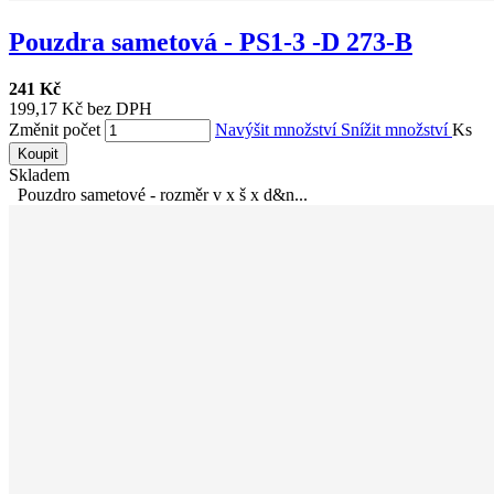
Pouzdra sametová - PS1-3 -D 273-B
241 Kč
199,17 Kč bez DPH
Změnit počet
Navýšit množství
Snížit množství
Ks
Koupit
Skladem
Pouzdro sametové - rozměr v x š x d&n...